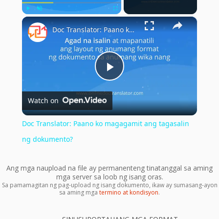
×
Play
Unmute
Fullscreen
Doc Translator: Paano ko magagamit ang tagasalin ng dokumento?
Play
Watch on
Video
Doc Translator: Paano ko magagamit ang tagasalin
ng dokumento?
Ang mga naupload na file ay permanenteng tinatanggal sa aming
mga server sa loob ng isang oras.
Sa pamamagitan ng pag-upload ng isang dokumento, ikaw ay sumasang-ayon
sa aming mga
termino at kondisyon
.