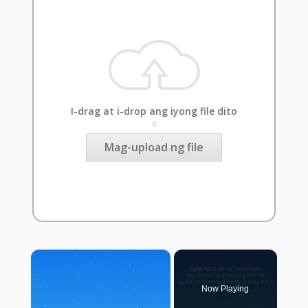
I-drag at i-drop ang iyong file dito
o
Mag-upload ng file
×
Now Playing