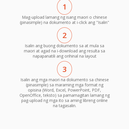
1
Mag-upload lamang ng isang maori o chinese
(pinasimple) na dokumento at i-click ang "Isalin"
2
Isalin ang buong dokumento sa at mula sa
maori at agad na i-download ang resulta sa
napapanatili ang orihinal na layout
3
Isalin ang mga maori na dokumento sa chinese
(pinasimple) sa maraming mga format ng
opisina (Word, Excel, PowerPoint, PDF,
OpenOffice, teksto) sa pamamagitan lamang ng
pag-upload ng mga ito sa aming libreng online
na tagasalin.