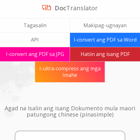
Doc
Translator
Tagasalin
Makipag-ugnayan
API
I-convert ang PDF sa Word
I-convert ang PDF sa JPG
Hatiin ang isang PDF
I-ultra-compress ang mga
Imahe
Agad na Isalin ang isang Dokumento mula maori
patungong chinese (pinasimple)