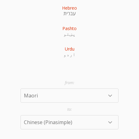
Hebreo
עִברִית
Pashto
پښتو
Urdu
اردو