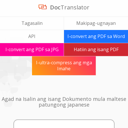
Doc
Translator
Tagasalin
Makipag-ugnayan
API
I-convert ang PDF sa Word
I-convert ang PDF sa JPG
Hatiin ang isang PDF
I-ultra-compress ang mga
Imahe
Agad na Isalin ang isang Dokumento mula maltese
patungong japanese