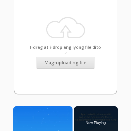
I-drag at i-drop ang iyong file dito
o
Mag-upload ng file
×
Now Playing