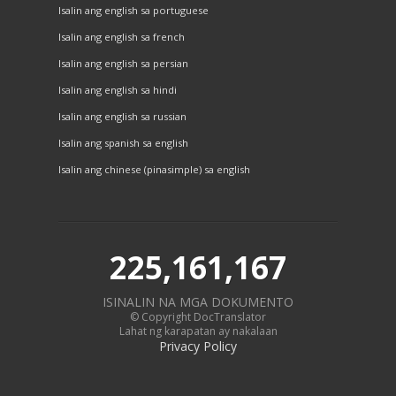
Isalin ang english sa portuguese
Isalin ang english sa french
Isalin ang english sa persian
Isalin ang english sa hindi
Isalin ang english sa russian
Isalin ang spanish sa english
Isalin ang chinese (pinasimple) sa english
225,161,167
ISINALIN NA MGA DOKUMENTO
© Copyright DocTranslator
Lahat ng karapatan ay nakalaan
Privacy Policy