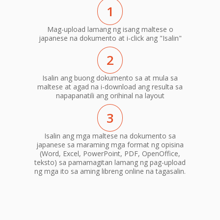
1
Mag-upload lamang ng isang maltese o
japanese na dokumento at i-click ang "Isalin"
2
Isalin ang buong dokumento sa at mula sa
maltese at agad na i-download ang resulta sa
napapanatili ang orihinal na layout
3
Isalin ang mga maltese na dokumento sa
japanese sa maraming mga format ng opisina
(Word, Excel, PowerPoint, PDF, OpenOffice,
teksto) sa pamamagitan lamang ng pag-upload
ng mga ito sa aming libreng online na tagasalin.