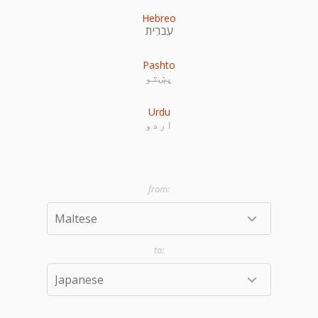
Hebreo
עִברִית
Pashto
پښتو
Urdu
اردو