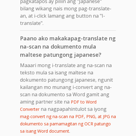
pagkatapos ay piliin ang "Japanese"
bilang wikang nais mong pag-translate-
an, at i-click lamang ang button na "I-
translate".
Paano ako makakapag-translate ng
na-scan na dokumento mula
maltese patungong japanese?
Maaari mong i-translate ang na-scan na
teksto mula sa isang maltese na
dokumento patungong japanese, ngunit
kailangan mo munang i-convert ang na-
scan na dokumento sa Word gamit ang
aming partner site na
PDF to Word
na nagpapahintulot sa iyong
Converter
mag-convert ng na-scan na PDF, PNG, at JPG na
dokumento sa pamamagitan ng OCR patungo
.
sa isang Word document