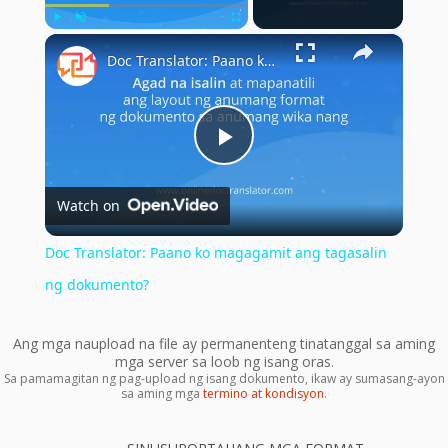
×
Play
Unmute
Fullscreen
Doc Translator: Paano ko magagamit ang tagasalin ng dokumento?
Play
Watch on
Video
Doc Translator: Paano ko magagamit ang tagasalin
ng dokumento?
Ang mga naupload na file ay permanenteng tinatanggal sa aming
mga server sa loob ng isang oras.
Sa pamamagitan ng pag-upload ng isang dokumento, ikaw ay sumasang-ayon
sa aming mga
termino at kondisyon
.