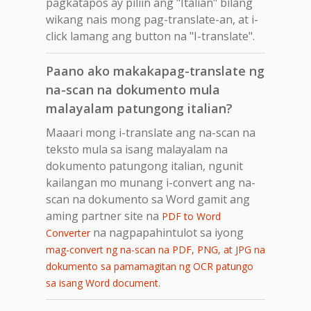
pagkatapos ay piliin ang "Italian" bilang
wikang nais mong pag-translate-an, at i-
click lamang ang button na "I-translate".
Paano ako makakapag-translate ng
na-scan na dokumento mula
malayalam patungong italian?
Maaari mong i-translate ang na-scan na
teksto mula sa isang malayalam na
dokumento patungong italian, ngunit
kailangan mo munang i-convert ang na-
scan na dokumento sa Word gamit ang
aming partner site na
PDF to Word
na nagpapahintulot sa iyong
Converter
mag-convert ng na-scan na PDF, PNG, at JPG na
dokumento sa pamamagitan ng OCR patungo
.
sa isang Word document