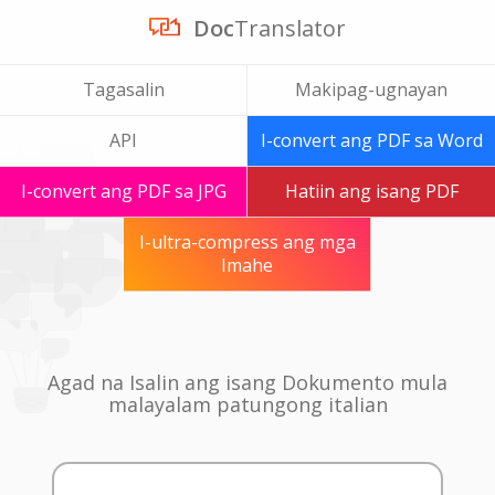
Doc
Translator
Tagasalin
Makipag-ugnayan
API
I-convert ang PDF sa Word
I-convert ang PDF sa JPG
Hatiin ang isang PDF
I-ultra-compress ang mga
Imahe
Agad na Isalin ang isang Dokumento mula
malayalam patungong italian