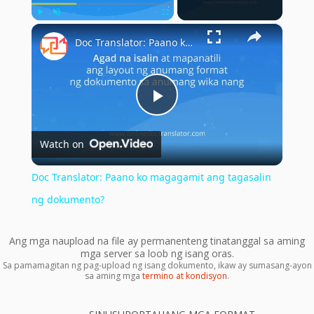
×
Play
Unmute
Fullscreen
Doc Translator: Paano ko magagamit ang tagasalin ng dokumento?
Play
Watch on
Video
Doc Translator: Paano ko magagamit ang tagasalin
ng dokumento?
Ang mga naupload na file ay permanenteng tinatanggal sa aming
mga server sa loob ng isang oras.
Sa pamamagitan ng pag-upload ng isang dokumento, ikaw ay sumasang-ayon
sa aming mga
termino at kondisyon
.