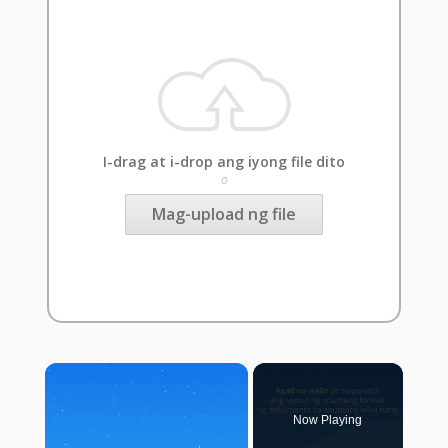
I-drag at i-drop ang iyong file dito
o
Mag-upload ng file
×
Now Playing