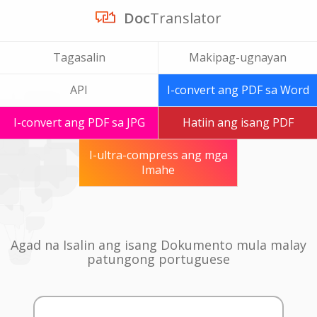
Doc
Translator
Tagasalin
Makipag-ugnayan
API
I-convert ang PDF sa Word
I-convert ang PDF sa JPG
Hatiin ang isang PDF
I-ultra-compress ang mga
Imahe
Agad na Isalin ang isang Dokumento mula malay
patungong portuguese