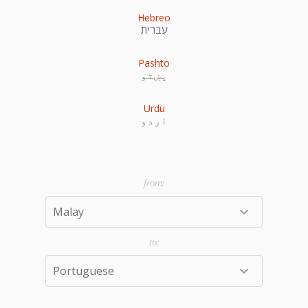
Hebreo
עִברִית
Pashto
پښتو
Urdu
اردو