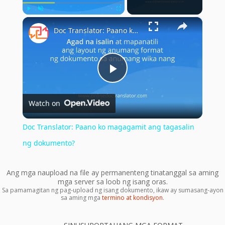
×
Play
Unmute
Fullscreen
Doc Translator: Paano ko magagamit ang tagasalin ng dokumento?
Play
Watch on
Video
Doc Translator: Paano ko magagamit ang tagasalin
ng dokumento?
Ang mga naupload na file ay permanenteng tinatanggal sa aming
mga server sa loob ng isang oras.
Sa pamamagitan ng pag-upload ng isang dokumento, ikaw ay sumasang-ayon
sa aming mga
termino at kondisyon
.