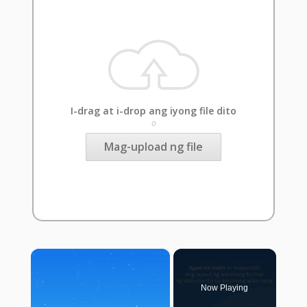
I-drag at i-drop ang iyong file dito
o
Mag-upload ng file
×
Now Playing