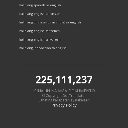
Isalin ang spanish sa english
Isalin ang english sa russian
Isalin ang chinese (pinasimple) sa english
Isalin ang english sa french
Isalin ang english sa korean
Isalin ang indonesian sa english
225,111,237
ISINALIN NA MGA DOKUMENTO
© Copyright DocTranslator
Lahat ng karapatan ay nakalaan
Privacy Policy