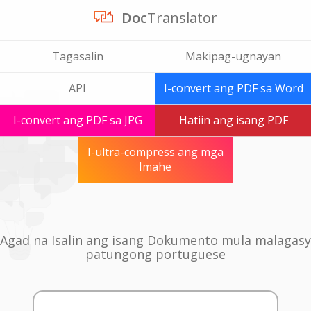
Doc
Translator
Tagasalin
Makipag-ugnayan
API
I-convert ang PDF sa Word
I-convert ang PDF sa JPG
Hatiin ang isang PDF
I-ultra-compress ang mga
Imahe
Agad na Isalin ang isang Dokumento mula malagasy
patungong portuguese