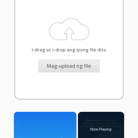
I-drag at i-drop ang iyong file dito
o
Mag-upload ng file
×
Now Playing