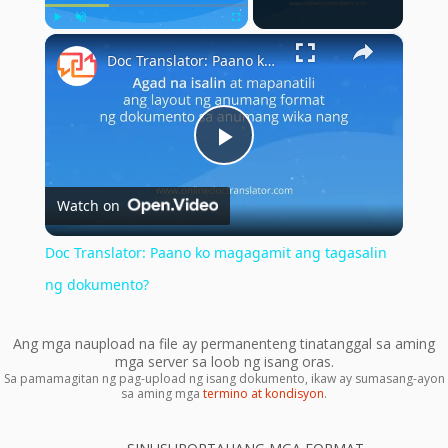
×
Play
Unmute
Fullscreen
Doc Translator: Paano ko magagamit ang tagasalin ng dokumento?
Play
Watch on
Video
Doc Translator: Paano ko magagamit ang tagasalin
ng dokumento?
Ang mga naupload na file ay permanenteng tinatanggal sa aming
mga server sa loob ng isang oras.
Sa pamamagitan ng pag-upload ng isang dokumento, ikaw ay sumasang-ayon
sa aming mga
termino at kondisyon
.