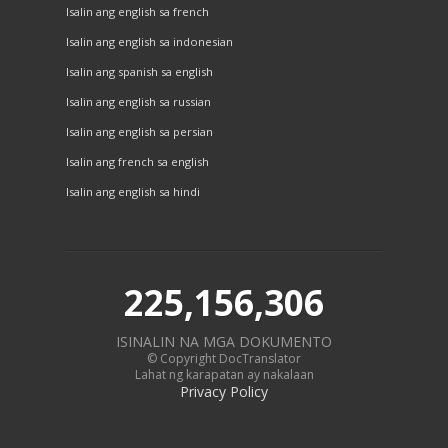
Isalin ang english sa french
Isalin ang english sa indonesian
Isalin ang spanish sa english
Isalin ang english sa russian
Isalin ang english sa persian
Isalin ang french sa english
Isalin ang english sa hindi
225,156,306
ISINALIN NA MGA DOKUMENTO
© Copyright DocTranslator
Lahat ng karapatan ay nakalaan
Privacy Policy