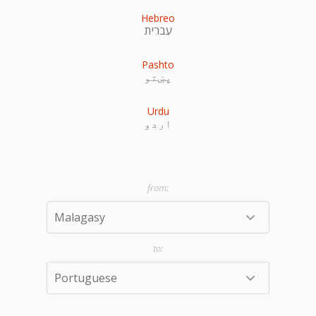
Hebreo
עִברִית
Pashto
پښتو
Urdu
اردو