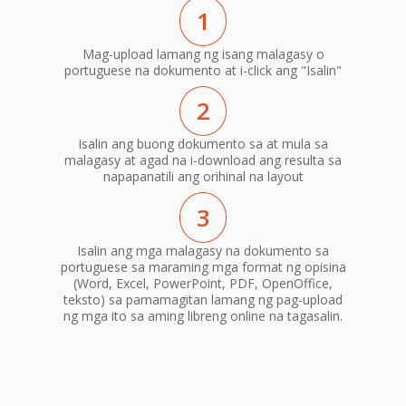
1
Mag-upload lamang ng isang malagasy o
portuguese na dokumento at i-click ang "Isalin"
2
Isalin ang buong dokumento sa at mula sa
malagasy at agad na i-download ang resulta sa
napapanatili ang orihinal na layout
3
Isalin ang mga malagasy na dokumento sa
portuguese sa maraming mga format ng opisina
(Word, Excel, PowerPoint, PDF, OpenOffice,
teksto) sa pamamagitan lamang ng pag-upload
ng mga ito sa aming libreng online na tagasalin.