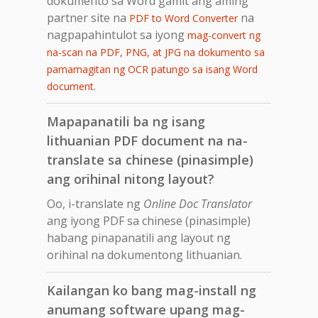
dokumento sa Word gamit ang aming
partner site na
na
PDF to Word Converter
nagpapahintulot sa iyong
mag-convert ng
na-scan na PDF, PNG, at JPG na dokumento sa
pamamagitan ng OCR patungo sa isang Word
.
document
Mapapanatili ba ng isang
lithuanian PDF document na na-
translate sa chinese (pinasimple)
ang orihinal nitong layout?
Oo, i-translate ng
Online Doc Translator
ang iyong PDF sa chinese (pinasimple)
habang pinapanatili ang layout ng
orihinal na dokumentong lithuanian.
Kailangan ko bang mag-install ng
anumang software upang mag-