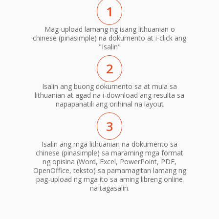
1
Mag-upload lamang ng isang lithuanian o
chinese (pinasimple) na dokumento at i-click ang
"Isalin"
2
Isalin ang buong dokumento sa at mula sa
lithuanian at agad na i-download ang resulta sa
napapanatili ang orihinal na layout
3
Isalin ang mga lithuanian na dokumento sa
chinese (pinasimple) sa maraming mga format
ng opisina (Word, Excel, PowerPoint, PDF,
OpenOffice, teksto) sa pamamagitan lamang ng
pag-upload ng mga ito sa aming libreng online
na tagasalin.