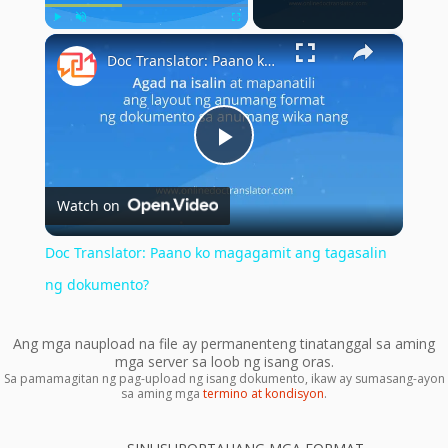
×
Play
Unmute
Fullscreen
Doc Translator: Paano ko magagamit ang tagasalin ng dokumento?
Play
Watch on
Video
Doc Translator: Paano ko magagamit ang tagasalin
ng dokumento?
Ang mga naupload na file ay permanenteng tinatanggal sa aming
mga server sa loob ng isang oras.
Sa pamamagitan ng pag-upload ng isang dokumento, ikaw ay sumasang-ayon
sa aming mga
termino at kondisyon
.