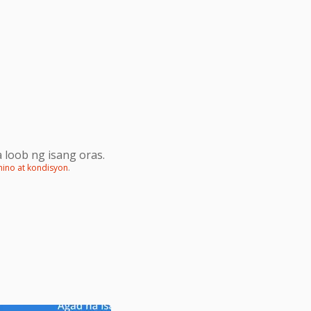
 loob ng isang oras.
mino at kondisyon
.