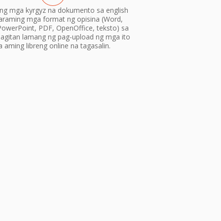
 ang mga kyrgyz na dokumento sa english
araming mga format ng opisina (Word,
PowerPoint, PDF, OpenOffice, teksto) sa
gitan lamang ng pag-upload ng mga ito
a aming libreng online na tagasalin.