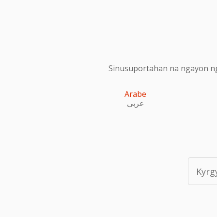
Sinusuportahan na ngayon ng
Arabe
عربى