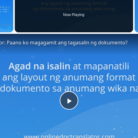
Now Playing
Fullscreen
tor: Paano ko magagamit ang tagasalin ng dokumento?
Play
Video