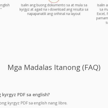
nglish
Isalin ang buong dokumento sa at mula sa
Isalin
n"
kyrgyz at agad na i-download ang resulta sa
sa m
napapanatili ang orihinal na layout
Excel, 
pamama
s
Mga Madalas Itanong (FAQ)
 kyrgyz PDF sa english?
ong kyrgyz PDF sa english nang libre.