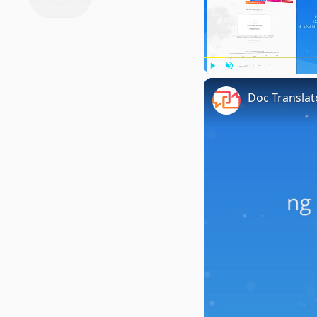
Play
Unmute
Doc Transla