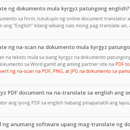
te ng dokumento mula kyrgyz patungong english?
okumento sa form, tutukuyin ng online document translator 
in ang "English" bilang wikang nais mong pag-translate-an, a
te ng na-scan na dokumento mula kyrgyz patungo
an na teksto mula sa isang kyrgyz na dokumento patungong
dokumento sa Word gamit ang aming partner site na
PDF to
ert ng na-scan na PDF, PNG, at JPG na dokumento sa pam
yz PDF document na na-translate sa english ang or
ator
ang iyong PDF sa english habang pinapanatili ang layo
ll ng anumang software upang mag-translate ng d