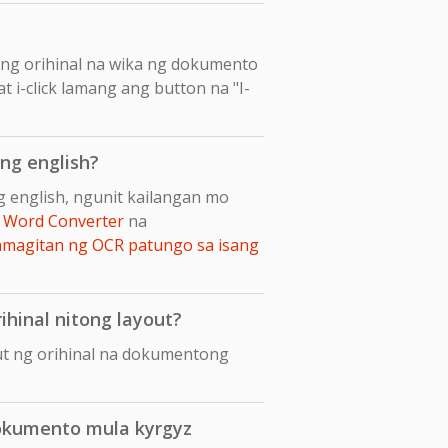
ang orihinal na wika ng dokumento
t i-click lamang ang button na "I-
ng english?
 english, ngunit kailangan mo
 Word Converter
na
amagitan ng OCR patungo sa isang
ihinal nitong layout?
ut ng orihinal na dokumentong
okumento mula kyrgyz