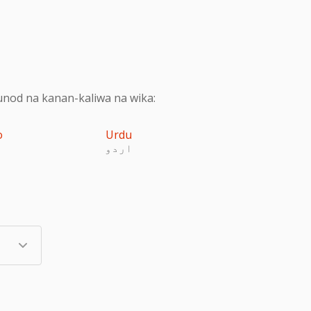
nod na kanan-kaliwa na wika:
o
Urdu
اردو