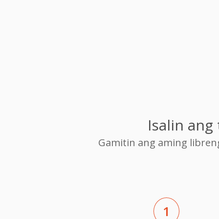
Isalin an
Gamitin ang aming libre
1