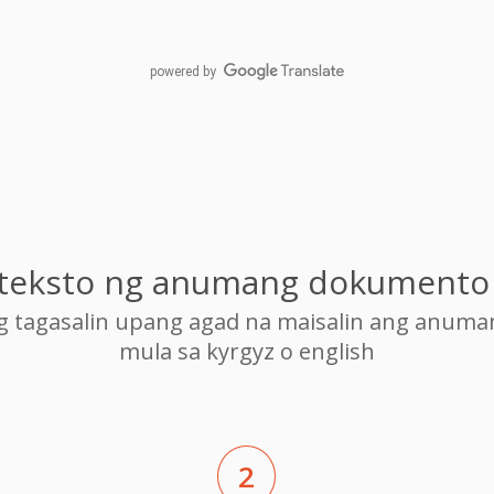
powered by
g teksto ng anumang dokumento 
ng tagasalin upang agad na maisalin ang anum
mula sa kyrgyz o english
2