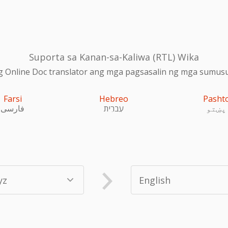
Suporta sa Kanan-sa-Kaliwa (RTL) Wika
 Online Doc translator ang mga pagsasalin ng mga sumusu
Farsi
Hebreo
Pasht
پښتو
עִברִית
فارسی