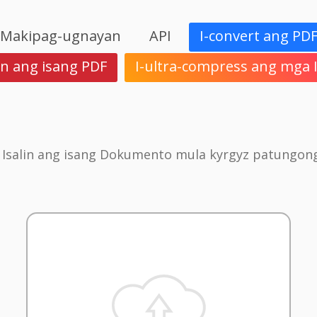
Makipag-ugnayan
API
I-convert ang PD
in ang isang PDF
I-ultra-compress ang mga
 Isalin ang isang Dokumento mula kyrgyz patungong