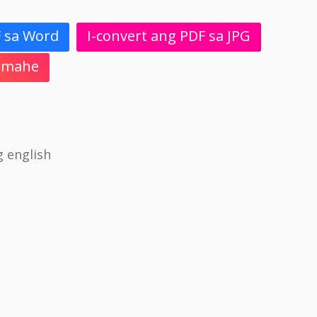
F sa Word
I-convert ang PDF sa JPG
 Imahe
 english