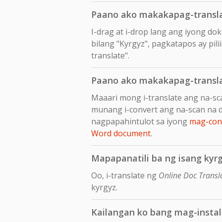
Paano ako makakapag-transla
I-drag at i-drop lang ang iyong d
bilang "Kyrgyz", pagkatapos ay pili
translate".
Paano ako makakapag-transla
Maaari mong i-translate ang na-sc
munang i-convert ang na-scan na 
nagpapahintulot sa iyong
mag-conv
Word document
.
Mapapanatili ba ng isang kyrg
Oo, i-translate ng
Online Doc Transl
kyrgyz.
Kailangan ko bang mag-insta