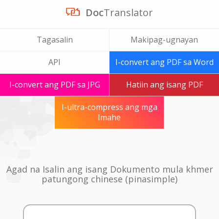
Doc
Translator
Tagasalin
Makipag-ugnayan
API
I-convert ang PDF sa Word
I-convert ang PDF sa JPG
Hatiin ang isang PDF
I-ultra-compress ang mga
Imahe
Agad na Isalin ang isang Dokumento mula khmer
patungong chinese (pinasimple)