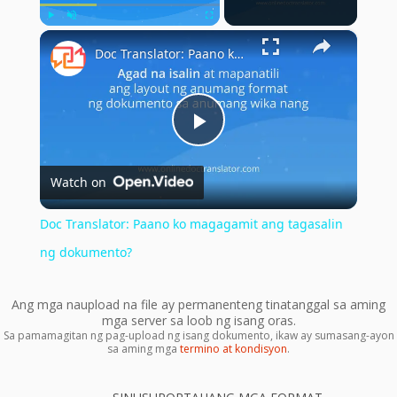
×
Play
Unmute
Fullscreen
Doc Translator: Paano ko magagamit ang tagasalin ng dokumento?
Play
Watch on
Video
Doc Translator: Paano ko magagamit ang tagasalin
ng dokumento?
Ang mga naupload na file ay permanenteng tinatanggal sa aming
mga server sa loob ng isang oras.
Sa pamamagitan ng pag-upload ng isang dokumento, ikaw ay sumasang-ayon
sa aming mga
termino at kondisyon
.