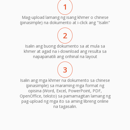
1
Mag-upload lamang ng isang khmer o chinese
(pinasimple) na dokumento at i-click ang "Isalin"
2
Isalin ang buong dokumento sa at mula sa
khmer at agad na i-download ang resulta sa
napapanatili ang orihinal na layout
3
Isalin ang mga khmer na dokumento sa chinese
(pinasimple) sa maraming mga format ng
opisina (Word, Excel, PowerPoint, PDF,
OpenOffice, teksto) sa pamamagitan lamang ng
pag-upload ng mga ito sa aming libreng online
na tagasalin.