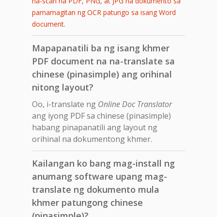
na-scan na PDF, PNG, at JPG na dokumento sa
pamamagitan ng OCR patungo sa isang Word
.
document
Mapapanatili ba ng isang khmer
PDF document na na-translate sa
chinese (pinasimple) ang orihinal
nitong layout?
Oo, i-translate ng
Online Doc Translator
ang iyong PDF sa chinese (pinasimple)
habang pinapanatili ang layout ng
orihinal na dokumentong khmer.
Kailangan ko bang mag-install ng
anumang software upang mag-
translate ng dokumento mula
khmer patungong chinese
(pinasimple)?