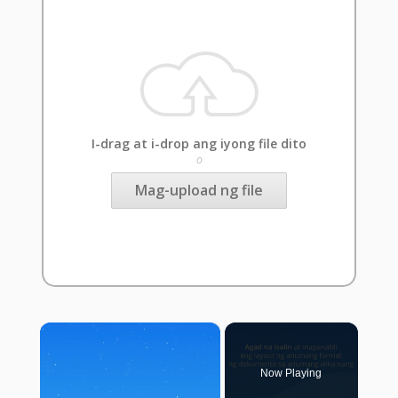
I-drag at i-drop ang iyong file dito
o
Mag-upload ng file
×
Now Playing