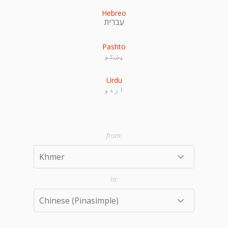
Hebreo
עִברִית
Pashto
پښتو
Urdu
اردو