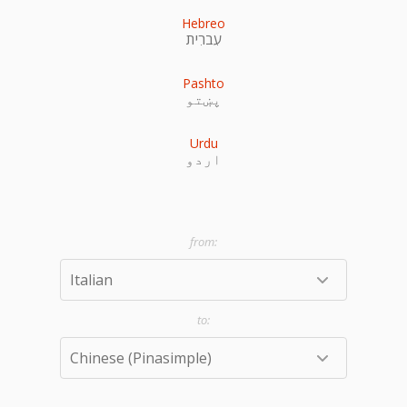
Hebreo
עִברִית
Pashto
پښتو
Urdu
اردو