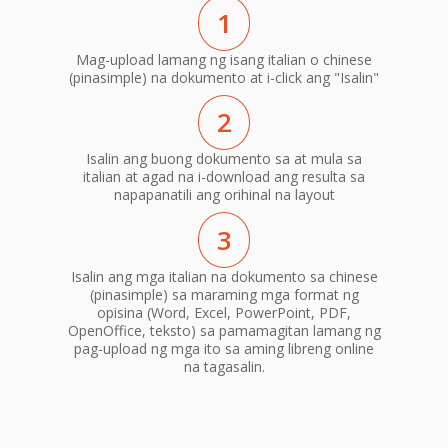
1
Mag-upload lamang ng isang italian o chinese
(pinasimple) na dokumento at i-click ang "Isalin"
2
Isalin ang buong dokumento sa at mula sa
italian at agad na i-download ang resulta sa
napapanatili ang orihinal na layout
3
Isalin ang mga italian na dokumento sa chinese
(pinasimple) sa maraming mga format ng
opisina (Word, Excel, PowerPoint, PDF,
OpenOffice, teksto) sa pamamagitan lamang ng
pag-upload ng mga ito sa aming libreng online
na tagasalin.