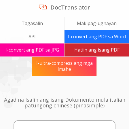
Doc
Translator
Tagasalin
Makipag-ugnayan
API
I-convert ang PDF sa Word
I-convert ang PDF sa JPG
Hatiin ang isang PDF
I-ultra-compress ang mga
Imahe
Agad na Isalin ang isang Dokumento mula italian
patungong chinese (pinasimple)