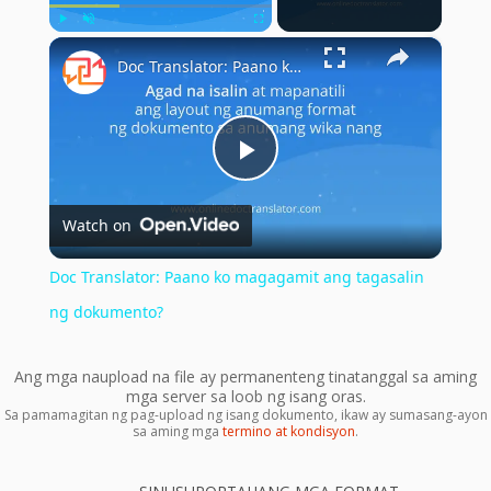
×
Play
Unmute
Fullscreen
Doc Translator: Paano ko magagamit ang tagasalin ng dokumento?
Play
Watch on
Video
Doc Translator: Paano ko magagamit ang tagasalin
ng dokumento?
Ang mga naupload na file ay permanenteng tinatanggal sa aming
mga server sa loob ng isang oras.
Sa pamamagitan ng pag-upload ng isang dokumento, ikaw ay sumasang-ayon
sa aming mga
termino at kondisyon
.