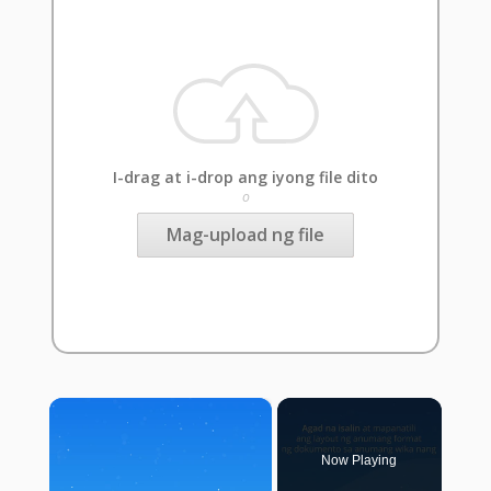
I-drag at i-drop ang iyong file dito
o
Mag-upload ng file
×
Now Playing