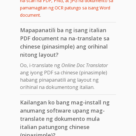
na-scan na PDF, PNG, at JPG na dokumento sa
pamamagitan ng OCR patungo sa isang Word
.
document
Mapapanatili ba ng isang italian
PDF document na na-translate sa
chinese (pinasimple) ang orihinal
nitong layout?
Oo, i-translate ng
Online Doc Translator
ang iyong PDF sa chinese (pinasimple)
habang pinapanatili ang layout ng
orihinal na dokumentong italian.
Kailangan ko bang mag-install ng
anumang software upang mag-
translate ng dokumento mula
italian patungong chinese
(pinasimple)?