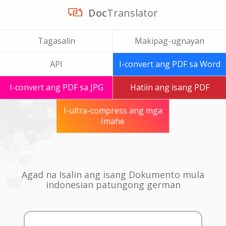
Doc
Translator
Tagasalin
Makipag-ugnayan
API
I-convert ang PDF sa Word
I-convert ang PDF sa JPG
Hatiin ang isang PDF
I-ultra-compress ang mga
Imahe
Agad na Isalin ang isang Dokumento mula
indonesian patungong german