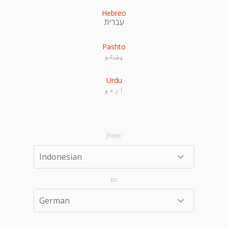
Hebreo
עִברִית
Pashto
پښتو
Urdu
اردو