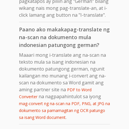
pagkatapos ay piliin ang "German" bilang
wikang nais mong pag-translate-an, at i-
click lamang ang button na "I-translate".
Paano ako makakapag-translate ng
na-scan na dokumento mula
indonesian patungong german?
Maaari mong i-translate ang na-scan na
teksto mula sa isang indonesian na
dokumento patungong german, ngunit
kailangan mo munang i-convert ang na-
scan na dokumento sa Word gamit ang
aming partner site na
PDF to Word
na nagpapahintulot sa iyong
Converter
mag-convert ng na-scan na PDF, PNG, at JPG na
dokumento sa pamamagitan ng OCR patungo
.
sa isang Word document