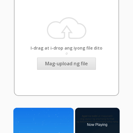
I-drag at i-drop ang iyong file dito
o
Mag-upload ng file
×
Now Playing