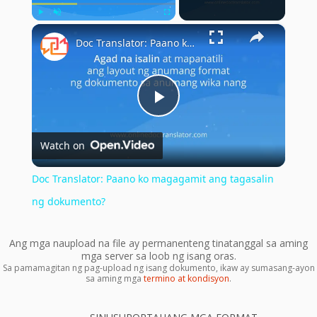
×
Play
Unmute
Fullscreen
Doc Translator: Paano ko magagamit ang tagasalin ng dokumento?
Play
Watch on
Video
Doc Translator: Paano ko magagamit ang tagasalin
ng dokumento?
Ang mga naupload na file ay permanenteng tinatanggal sa aming
mga server sa loob ng isang oras.
Sa pamamagitan ng pag-upload ng isang dokumento, ikaw ay sumasang-ayon
sa aming mga
termino at kondisyon
.