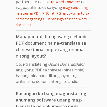
partner site na
na
PDF to Word Converter
nagpapahintulot sa iyong
mag-convert ng
na-scan na PDF, PNG, at JPG na dokumento sa
pamamagitan ng OCR patungo sa isang Word
.
document
Mapapanatili ba ng isang icelandic
PDF document na na-translate sa
chinese (pinasimple) ang orihinal
nitong layout?
Oo, i-translate ng
Online Doc Translator
ang iyong PDF sa chinese (pinasimple)
habang pinapanatili ang layout ng
orihinal na dokumentong icelandic.
Kailangan ko bang mag-install ng
anumang software upang mag-
translate ng dokumento mula