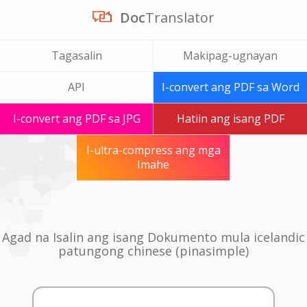
Doc
Translator
Tagasalin
Makipag-ugnayan
API
I-convert ang PDF sa Word
I-convert ang PDF sa JPG
Hatiin ang isang PDF
I-ultra-compress ang mga
Imahe
Agad na Isalin ang isang Dokumento mula icelandic
patungong chinese (pinasimple)