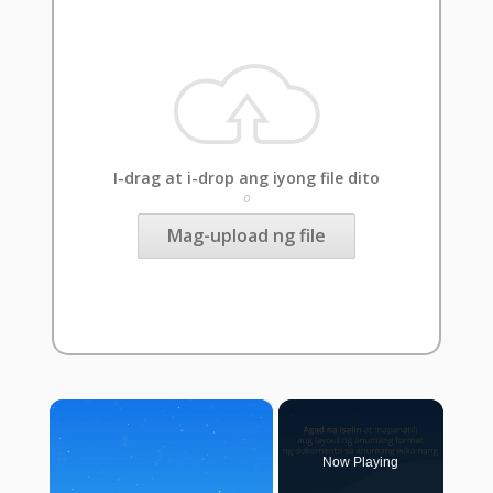
I-drag at i-drop ang iyong file dito
o
Mag-upload ng file
×
Now Playing