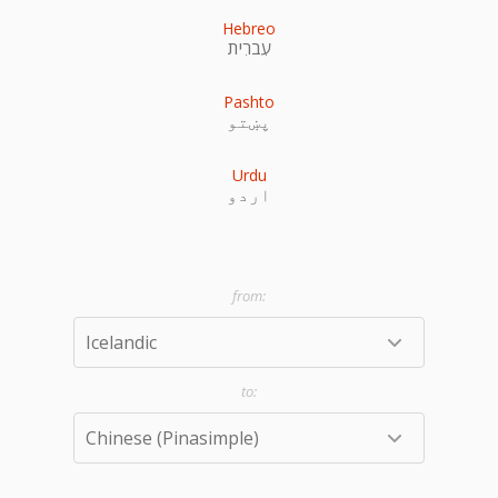
Hebreo
עִברִית
Pashto
پښتو
Urdu
اردو