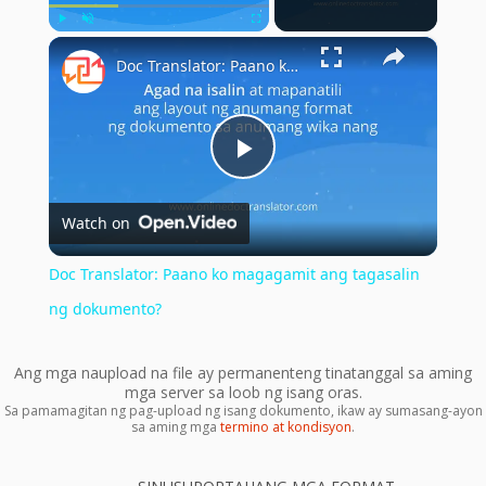
×
Play
Unmute
Fullscreen
Doc Translator: Paano ko magagamit ang tagasalin ng dokumento?
Play
Watch on
Video
Doc Translator: Paano ko magagamit ang tagasalin
ng dokumento?
Ang mga naupload na file ay permanenteng tinatanggal sa aming
mga server sa loob ng isang oras.
Sa pamamagitan ng pag-upload ng isang dokumento, ikaw ay sumasang-ayon
sa aming mga
termino at kondisyon
.