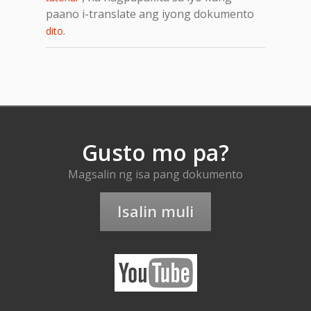
paano i-translate ang iyong dokumento
.
dito
Gusto mo pa?
Magsalin ng isa pang dokumento
Isalin muli