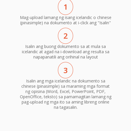
1
Mag-upload lamang ng isang icelandic o chinese
(pinasimple) na dokumento at i-click ang "Isalin"
2
Isalin ang buong dokumento sa at mula sa
icelandic at agad na i-download ang resulta sa
napapanatili ang orihinal na layout
3
Isalin ang mga icelandic na dokumento sa
chinese (pinasimple) sa maraming mga format
ng opisina (Word, Excel, PowerPoint, PDF,
OpenOffice, teksto) sa pamamagitan lamang ng
pag-upload ng mga ito sa aming libreng online
na tagasalin.