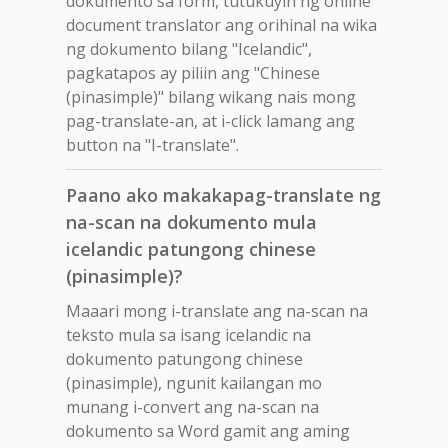
dokumento sa form, tutukuyin ng online
document translator ang orihinal na wika
ng dokumento bilang "Icelandic",
pagkatapos ay piliin ang "Chinese
(pinasimple)" bilang wikang nais mong
pag-translate-an, at i-click lamang ang
button na "I-translate".
Paano ako makakapag-translate ng
na-scan na dokumento mula
icelandic patungong chinese
(pinasimple)?
Maaari mong i-translate ang na-scan na
teksto mula sa isang icelandic na
dokumento patungong chinese
(pinasimple), ngunit kailangan mo
munang i-convert ang na-scan na
dokumento sa Word gamit ang aming