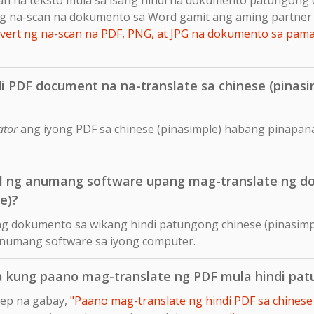
g na-scan na dokumento sa Word gamit ang aming partner 
ert ng na-scan na PDF, PNG, at JPG na dokumento sa pam
i PDF document na na-translate sa chinese (pinasim
ator
ang iyong PDF sa chinese (pinasimple) habang pinapanat
ll ng anumang software upang mag-translate ng d
e)?
ng dokumento sa wikang hindi patungong chinese (pinasimp
 anumang software sa iyong computer.
a kung paano mag-translate ng PDF mula hindi pat
tep na gabay,
"Paano mag-translate ng hindi PDF sa chinese 