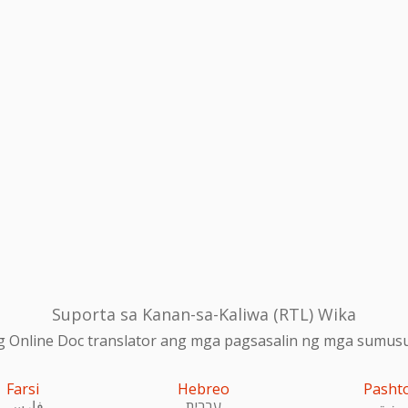
Suporta sa Kanan-sa-Kaliwa (RTL) Wika
 Online Doc translator ang mga pagsasalin ng mga sumusu
Farsi
Hebreo
Pasht
پښتو
עִברִית
فارسی