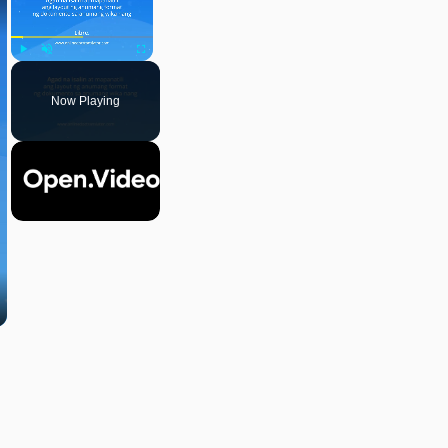
Play
Unmute
Fullscreen
Now Playing