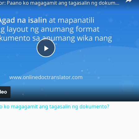
Doc Translator: Paano ko magagamit ang tagasalin ng dokumento?
Play
Video
no ko magagamit ang tagasalin ng dokumento?