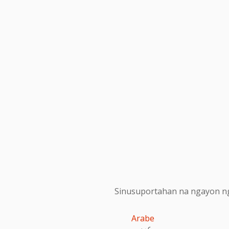
Sinusuportahan na ngayon ng
Arabe
عربى