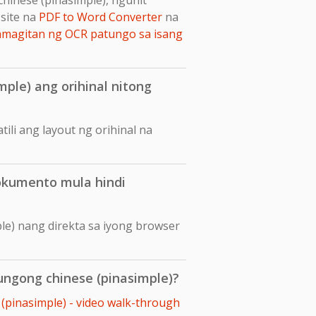
site na
PDF to Word Converter
na
amagitan ng OCR patungo sa isang
ple) ang orihinal nitong
ili ang layout ng orihinal na
okumento mula hindi
le) nang direkta sa iyong browser
ungong chinese (pinasimple)?
(pinasimple) - video walk-through