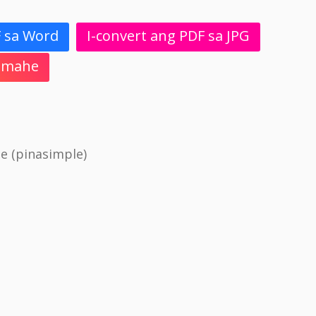
F sa Word
I-convert ang PDF sa JPG
 Imahe
e (pinasimple)