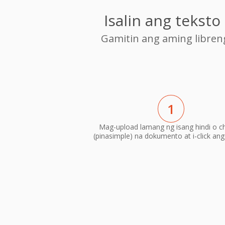
Isalin ang tekst
Gamitin ang aming libre
1
Mag-upload lamang ng isang hindi o c
(pinasimple) na dokumento at i-click ang 