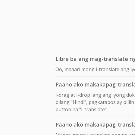
Libre ba ang mag-translate ng
Oo, maaari mong i-translate ang iy
Paano ako makakapag-transla
I-drag at i-drop lang ang iyong d
bilang "Hindi", pagkatapos ay pilii
button na "I-translate".
Paano ako makakapag-transla
Maaari mong i-translate ang na-sc