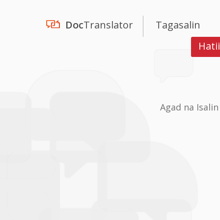
Doc
Translator
Tagasalin
Hati
Agad na Isali