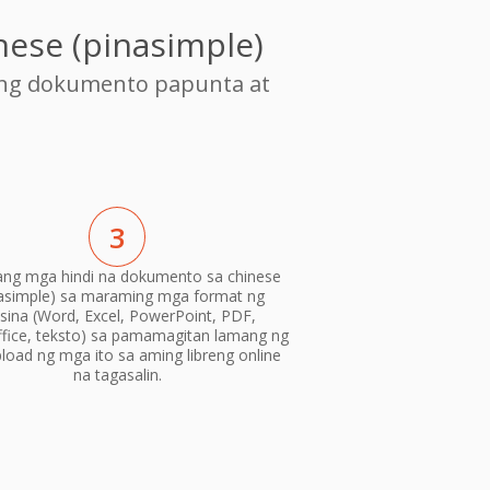
nese (pinasimple)
ang dokumento papunta at
3
 ang mga hindi na dokumento sa chinese
nasimple) sa maraming mga format ng
isina (Word, Excel, PowerPoint, PDF,
fice, teksto) sa pamamagitan lamang ng
load ng mga ito sa aming libreng online
na tagasalin.