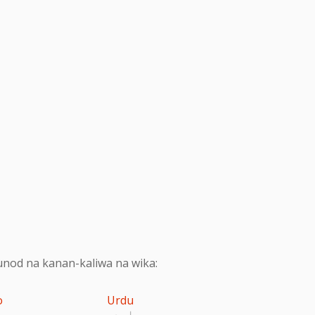
nod na kanan-kaliwa na wika:
o
Urdu
اردو