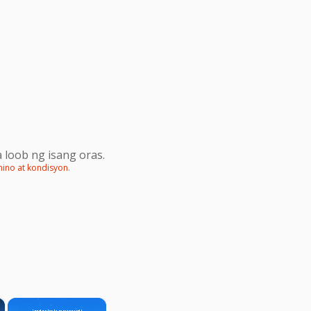
 loob ng isang oras.
mino at kondisyon
.
×
×