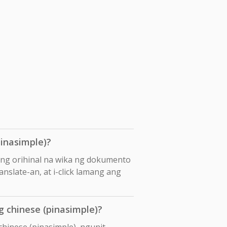
inasimple)?
ang orihinal na wika ng dokumento
nslate-an, at i-click lamang ang
 chinese (pinasimple)?
hinese (pinasimple), ngunit