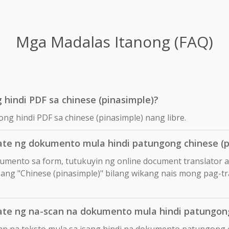
Mga Madalas Itanong (FAQ)
 hindi PDF sa chinese (pinasimple)?
ong hindi PDF sa chinese (pinasimple) nang libre.
te ng dokumento mula hindi patungong chinese (p
okumento sa form, tutukuyin ng online document translator 
n ang "Chinese (pinasimple)" bilang wikang nais mong pag-tra
te ng na-scan na dokumento mula hindi patungong
an na teksto mula sa isang hindi na dokumento patungong c