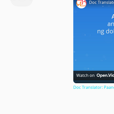
Watch on
Doc Translator: Paa