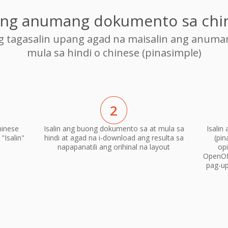
o ng anumang dokumento sa chi
ng tagasalin upang agad na maisalin ang anum
mula sa hindi o chinese (pinasimple)
2
hinese
Isalin ang buong dokumento sa at mula sa
Isalin
"Isalin"
hindi at agad na i-download ang resulta sa
(pi
napapanatili ang orihinal na layout
op
OpenOf
pag-up