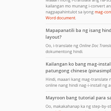
kailangan mo munang i-convert an
nagpapahintulot sa iyong
mag-conv
Word document
.
Mapapanatili ba ng isang hind
layout?
Oo, i-translate ng
Online Doc Transl
dokumentong hindi.
Kailangan ko bang mag-insta
patungong chinese (pinasimpl
Hindi, maaari kang mag-translate 
online nang hindi nag-i-install ng
Mayroon bang tutorial para s
Oo, makakahanap ka ng step-by-s