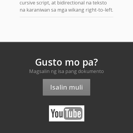
cursive script, at bidirectional na teksto
na karaniwan sa mga wikang right-to-left.
Gusto mo pa?
Magsalin ng isa pang dokumento
Isalin muli