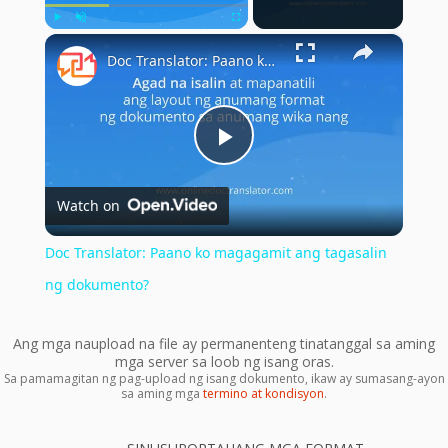
×
Play
Unmute
Fullscreen
Doc Translator: Paano ko magagamit ang tagasalin ng dokumento?
Play
Watch on
Video
Doc Translator: Paano ko magagamit ang tagasalin
ng dokumento?
Ang mga naupload na file ay permanenteng tinatanggal sa aming
mga server sa loob ng isang oras.
Sa pamamagitan ng pag-upload ng isang dokumento, ikaw ay sumasang-ayon
sa aming mga
termino at kondisyon
.