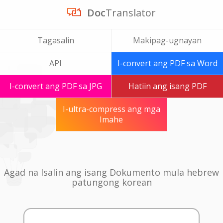
Doc
Translator
Tagasalin
Makipag-ugnayan
API
I-convert ang PDF sa Word
I-convert ang PDF sa JPG
Hatiin ang isang PDF
I-ultra-compress ang mga
Imahe
Agad na Isalin ang isang Dokumento mula hebrew
patungong korean