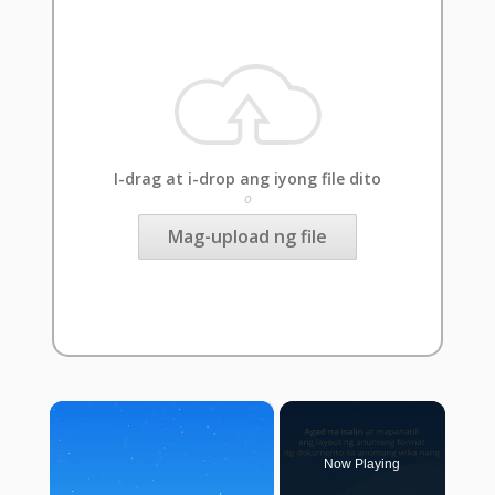
I-drag at i-drop ang iyong file dito
o
Mag-upload ng file
×
Now Playing