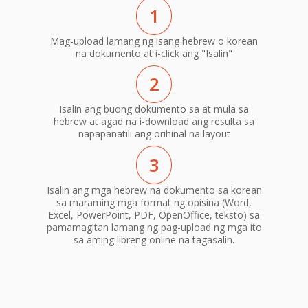
1
Mag-upload lamang ng isang hebrew o korean
na dokumento at i-click ang "Isalin"
2
Isalin ang buong dokumento sa at mula sa
hebrew at agad na i-download ang resulta sa
napapanatili ang orihinal na layout
3
Isalin ang mga hebrew na dokumento sa korean
sa maraming mga format ng opisina (Word,
Excel, PowerPoint, PDF, OpenOffice, teksto) sa
pamamagitan lamang ng pag-upload ng mga ito
sa aming libreng online na tagasalin.