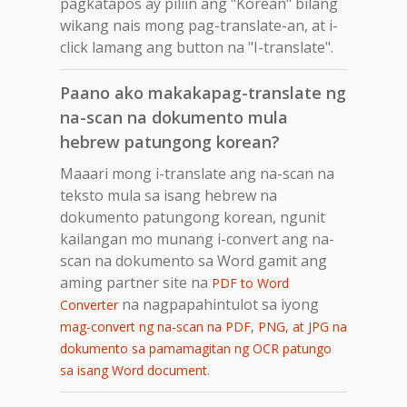
pagkatapos ay piliin ang "Korean" bilang
wikang nais mong pag-translate-an, at i-
click lamang ang button na "I-translate".
Paano ako makakapag-translate ng
na-scan na dokumento mula
hebrew patungong korean?
Maaari mong i-translate ang na-scan na
teksto mula sa isang hebrew na
dokumento patungong korean, ngunit
kailangan mo munang i-convert ang na-
scan na dokumento sa Word gamit ang
aming partner site na
PDF to Word
na nagpapahintulot sa iyong
Converter
mag-convert ng na-scan na PDF, PNG, at JPG na
dokumento sa pamamagitan ng OCR patungo
.
sa isang Word document