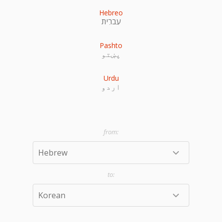
Hebreo
עִברִית
Pashto
پښتو
Urdu
اردو