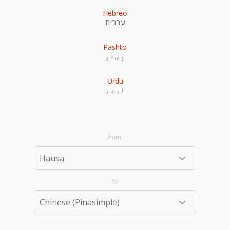
Hebreo
עִברִית
Pashto
پښتو
Urdu
اردو