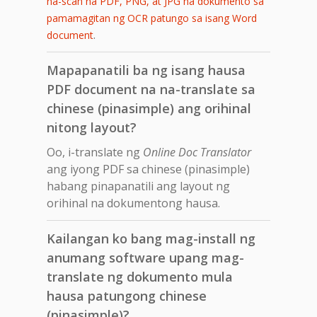
na-scan na PDF, PNG, at JPG na dokumento sa
pamamagitan ng OCR patungo sa isang Word
.
document
Mapapanatili ba ng isang hausa
PDF document na na-translate sa
chinese (pinasimple) ang orihinal
nitong layout?
Oo, i-translate ng
Online Doc Translator
ang iyong PDF sa chinese (pinasimple)
habang pinapanatili ang layout ng
orihinal na dokumentong hausa.
Kailangan ko bang mag-install ng
anumang software upang mag-
translate ng dokumento mula
hausa patungong chinese
(pinasimple)?