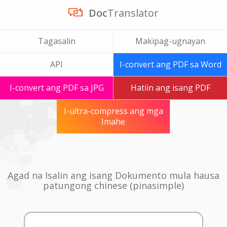
Doc
Translator
Tagasalin
Makipag-ugnayan
API
I-convert ang PDF sa Word
I-convert ang PDF sa JPG
Hatiin ang isang PDF
I-ultra-compress ang mga
Imahe
Agad na Isalin ang isang Dokumento mula hausa
patungong chinese (pinasimple)