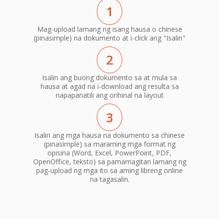
1
Mag-upload lamang ng isang hausa o chinese
(pinasimple) na dokumento at i-click ang "Isalin"
2
Isalin ang buong dokumento sa at mula sa
hausa at agad na i-download ang resulta sa
napapanatili ang orihinal na layout
3
Isalin ang mga hausa na dokumento sa chinese
(pinasimple) sa maraming mga format ng
opisina (Word, Excel, PowerPoint, PDF,
OpenOffice, teksto) sa pamamagitan lamang ng
pag-upload ng mga ito sa aming libreng online
na tagasalin.