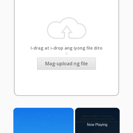
I-drag at i-drop ang iyong file dito
o
Mag-upload ng file
×
Now Playing