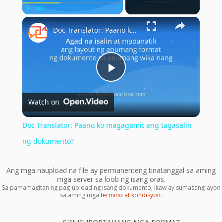
×
Play
Unmute
Fullscreen
Doc Translator: Paano ko magagamit ang tagasalin ng dokumento?
Play
Watch on
Video
Doc Translator: Paano ko magagamit ang tagasalin
ng dokumento?
Ang mga naupload na file ay permanenteng tinatanggal sa aming
mga server sa loob ng isang oras.
Sa pamamagitan ng pag-upload ng isang dokumento, ikaw ay sumasang-ayon
sa aming mga
termino at kondisyon
.