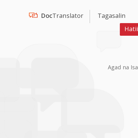
Doc
Translator
Tagasalin
Hati
Agad na Is