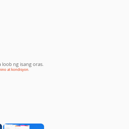
 loob ng isang oras.
mino at kondisyon
.
×
×