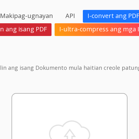
Makipag-ugnayan
API
I-convert ang PD
in ang isang PDF
I-ultra-compress ang mga
alin ang isang Dokumento mula haitian creole patung