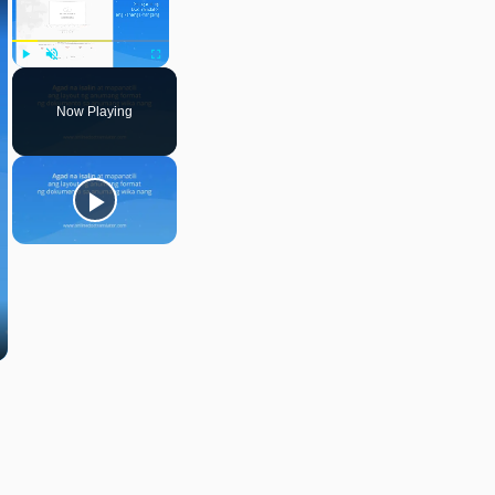
Play
Unmute
Fullscreen
Now Playing