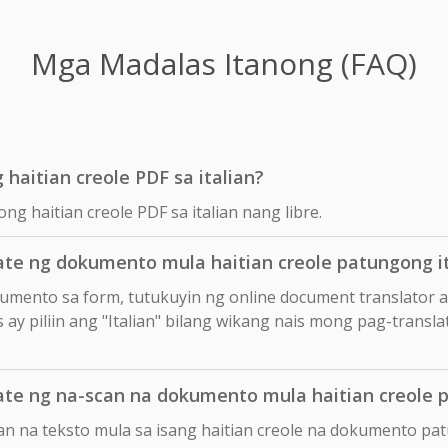
Mga Madalas Itanong (FAQ)
haitian creole PDF sa italian?
ng haitian creole PDF sa italian nang libre.
te ng dokumento mula haitian creole patungong it
okumento sa form, tutukuyin ng online document translator 
 ay piliin ang "Italian" bilang wikang nais mong pag-transla
te ng na-scan na dokumento mula haitian creole p
an na teksto mula sa isang haitian creole na dokumento pat