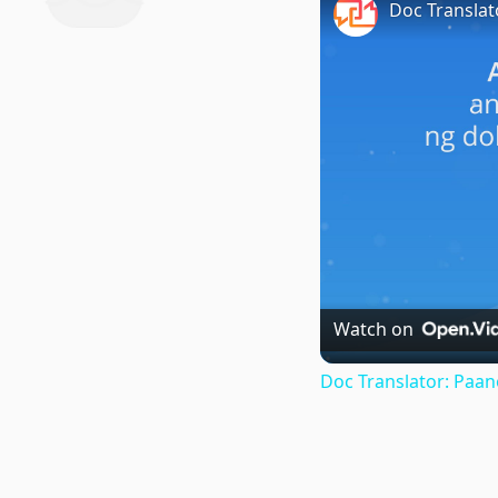
Watch on
Doc Translator: Paa