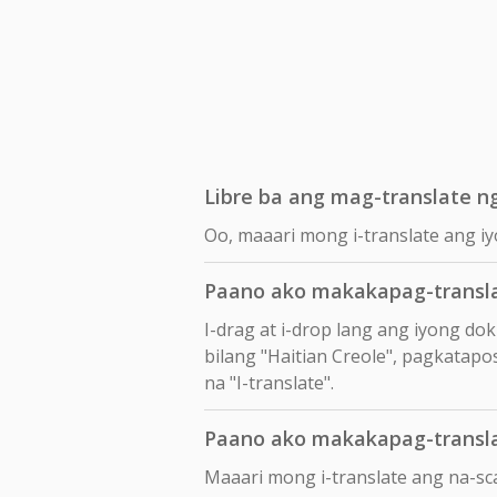
Libre ba ang mag-translate ng 
Oo, maaari mong i-translate ang iyo
Paano ako makakapag-transla
I-drag at i-drop lang ang iyong d
bilang "Haitian Creole", pagkatapos
na "I-translate".
Paano ako makakapag-transla
Maaari mong i-translate ang na-sc