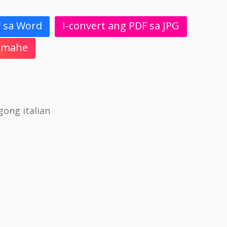
F sa Word
I-convert ang PDF sa JPG
 Imahe
ong italian