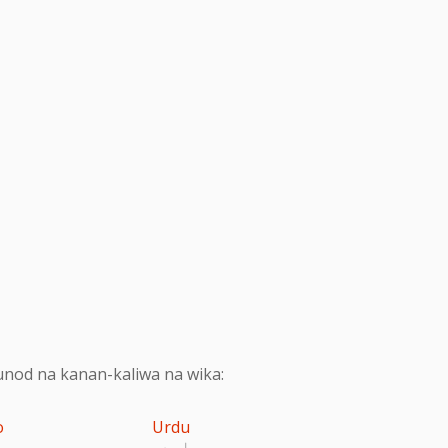
nod na kanan-kaliwa na wika:
o
Urdu
اردو