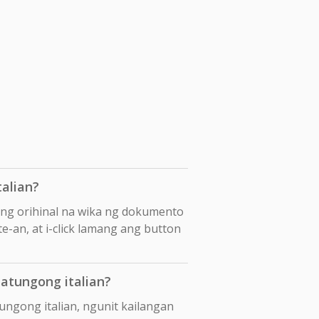
alian?
ang orihinal na wika ng dokumento
te-an, at i-click lamang ang button
atungong italian?
ungong italian, ngunit kailangan