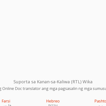
Suporta sa Kanan-sa-Kaliwa (RTL) Wika
 Online Doc translator ang mga pagsasalin ng mga sumusu
Farsi
Hebreo
Pasht
پښتو
עִברִית
فارسی