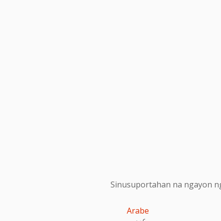
Sinusuportahan na ngayon ng
Arabe
عربى