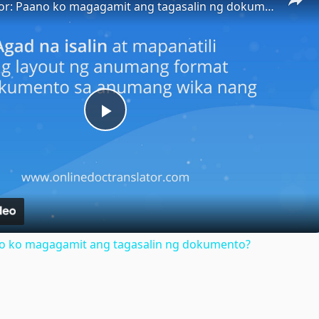
Doc Translator: Paano ko magagamit ang tagasalin ng dokumento?
Play
Video
no ko magagamit ang tagasalin ng dokumento?