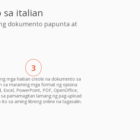
sa italian
ang dokumento papunta at
3
 ang mga haitian creole na dokumento sa
ian sa maraming mga format ng opisina
, Excel, PowerPoint, PDF, OpenOffice,
) sa pamamagitan lamang ng pag-upload
ito sa aming libreng online na tagasalin.