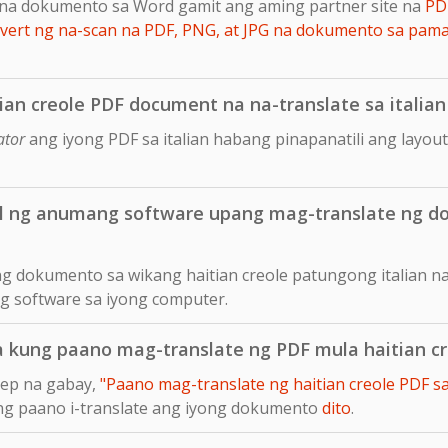
na dokumento sa Word gamit ang aming partner site na
PD
ert ng na-scan na PDF, PNG, at JPG na dokumento sa pam
ian creole PDF document na na-translate sa italian 
ator
ang iyong PDF sa italian habang pinapanatili ang layo
ll ng anumang software upang mag-translate ng do
ng dokumento sa wikang haitian creole patungong italian na
ng software sa iyong computer.
a kung paano mag-translate ng PDF mula haitian cr
tep na gabay,
"Paano mag-translate ng haitian creole PDF sa
ung paano i-translate ang iyong dokumento
dito
.