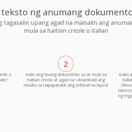
g teksto ng anumang dokumento 
ng tagasalin upang agad na maisalin ang anum
mula sa haitian creole o italian
2
eole o
Isalin ang buong dokumento sa at mula sa
Isalin
alin"
haitian creole at agad na i-download ang
ital
resulta sa napapanatili ang orihinal na layout
(Word
teksto
ng mga 