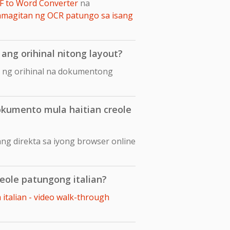
F to Word Converter
na
amagitan ng OCR patungo sa isang
ang orihinal nitong layout?
ut ng orihinal na dokumentong
kumento mula haitian creole
ng direkta sa iyong browser online
eole patungong italian?
 italian - video walk-through