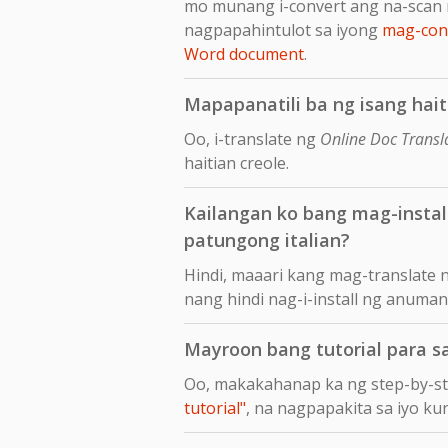
mo munang i-convert ang na-scan 
nagpapahintulot sa iyong
mag-conv
Word document
.
Mapapanatili ba ng isang hait
Oo, i-translate ng
Online Doc Transl
haitian creole.
Kailangan ko bang mag-insta
patungong italian?
Hindi, maaari kang mag-translate 
nang hindi nag-i-install ng anuma
Mayroon bang tutorial para s
Oo, makakahanap ka ng step-by-s
tutorial"
, na nagpapakita sa iyo k