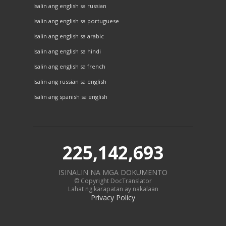
Isalin ang english sa russian
Isalin ang english sa portuguese
Isalin ang english sa arabic
Isalin ang english sa hindi
Isalin ang english sa french
Isalin ang russian sa english
Isalin ang spanish sa english
225,142,693
ISINALIN NA MGA DOKUMENTO
© Copyright DocTranslator
Lahat ng karapatan ay nakalaan
Privacy Policy