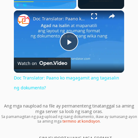
×
Play
Unmute
Fullscreen
Doc Translator: Paano ko magagamit ang tagasalin ng dokumento?
Play
Watch on
Video
Doc Translator: Paano ko magagamit ang tagasalin
ng dokumento?
Ang mga naupload na file ay permanenteng tinatanggal sa aming
mga server sa loob ng isang oras.
Sa pamamagitan ng pag-upload ng isang dokumento, ikaw ay sumasang-ayon
sa aming mga
termino at kondisyon
.