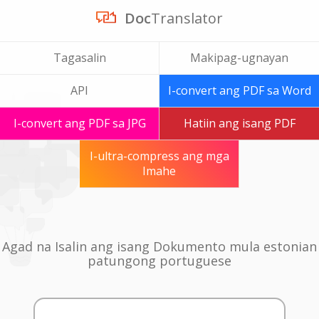
Doc
Translator
Tagasalin
Makipag-ugnayan
API
I-convert ang PDF sa Word
I-convert ang PDF sa JPG
Hatiin ang isang PDF
I-ultra-compress ang mga
Imahe
Agad na Isalin ang isang Dokumento mula estonian
patungong portuguese