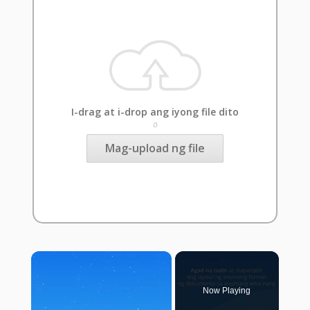
I-drag at i-drop ang iyong file dito
o
Mag-upload ng file
×
Now Playing