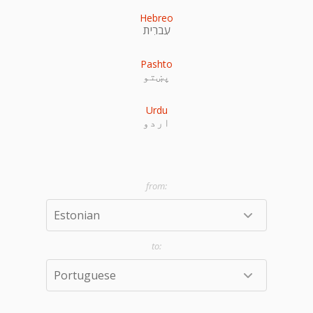
Hebreo
עִברִית
Pashto
پښتو
Urdu
اردو