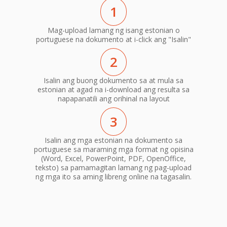
1
Mag-upload lamang ng isang estonian o
portuguese na dokumento at i-click ang "Isalin"
2
Isalin ang buong dokumento sa at mula sa
estonian at agad na i-download ang resulta sa
napapanatili ang orihinal na layout
3
Isalin ang mga estonian na dokumento sa
portuguese sa maraming mga format ng opisina
(Word, Excel, PowerPoint, PDF, OpenOffice,
teksto) sa pamamagitan lamang ng pag-upload
ng mga ito sa aming libreng online na tagasalin.