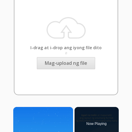
I-drag at i-drop ang iyong file dito
o
Mag-upload ng file
×
Now Playing