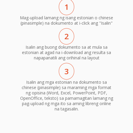
1
Mag-upload lamang ng isang estonian o chinese
(pinasimple) na dokumento at i-click ang "Isalin"
2
Isalin ang buong dokumento sa at mula sa
estonian at agad na i-download ang resulta sa
napapanatili ang orihinal na layout
3
Isalin ang mga estonian na dokumento sa
chinese (pinasimple) sa maraming mga format
ng opisina (Word, Excel, PowerPoint, PDF,
OpenOffice, teksto) sa pamamagitan lamang ng
pag-upload ng mga ito sa aming libreng online
na tagasalin.