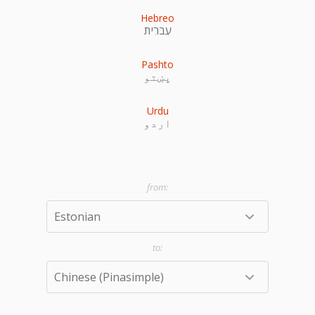
Hebreo
עִברִית
Pashto
پښتو
Urdu
اردو