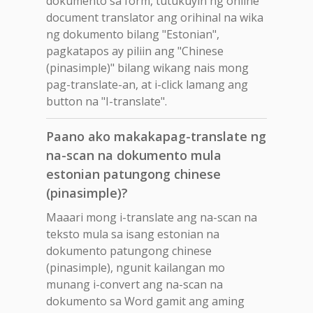
dokumento sa form, tutukuyin ng online
document translator ang orihinal na wika
ng dokumento bilang "Estonian",
pagkatapos ay piliin ang "Chinese
(pinasimple)" bilang wikang nais mong
pag-translate-an, at i-click lamang ang
button na "I-translate".
Paano ako makakapag-translate ng
na-scan na dokumento mula
estonian patungong chinese
(pinasimple)?
Maaari mong i-translate ang na-scan na
teksto mula sa isang estonian na
dokumento patungong chinese
(pinasimple), ngunit kailangan mo
munang i-convert ang na-scan na
dokumento sa Word gamit ang aming