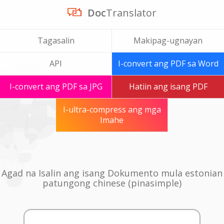
Doc
Translator
Tagasalin
Makipag-ugnayan
API
I-convert ang PDF sa Word
I-convert ang PDF sa JPG
Hatiin ang isang PDF
I-ultra-compress ang mga
Imahe
Agad na Isalin ang isang Dokumento mula estonian
patungong chinese (pinasimple)