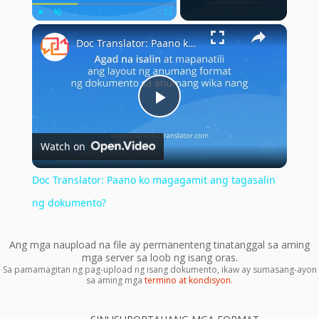
×
Play
Unmute
Fullscreen
Doc Translator: Paano ko magagamit ang tagasalin ng dokumento?
Play
Watch on
Video
Doc Translator: Paano ko magagamit ang tagasalin
ng dokumento?
Ang mga naupload na file ay permanenteng tinatanggal sa aming
mga server sa loob ng isang oras.
Sa pamamagitan ng pag-upload ng isang dokumento, ikaw ay sumasang-ayon
sa aming mga
termino at kondisyon
.