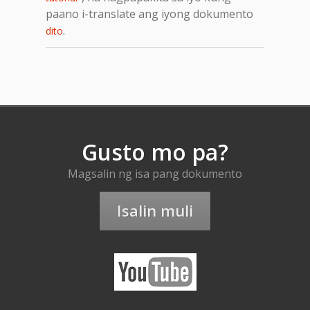
paano i-translate ang iyong dokumento
.
dito
Gusto mo pa?
Magsalin ng isa pang dokumento
Isalin muli