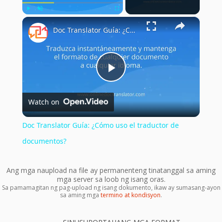
×
Play
Unmute
Fullscreen
Doc Translator Guía: ¿Cómo uso el traductor de documentos?
Play
Watch on
Video
Doc Translator Guía: ¿Cómo uso el traductor de
documentos?
Ang mga naupload na file ay permanenteng tinatanggal sa aming
mga server sa loob ng isang oras.
Sa pamamagitan ng pag-upload ng isang dokumento, ikaw ay sumasang-ayon
sa aming mga
termino at kondisyon
.