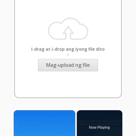
I-drag at i-drop ang iyong file dito
o
Mag-upload ng file
×
Now Playing