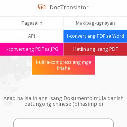
Doc
Translator
Tagasalin
Makipag-ugnayan
API
I-convert ang PDF sa Word
I-convert ang PDF sa JPG
Hatiin ang isang PDF
I-ultra-compress ang mga
Imahe
Agad na Isalin ang isang Dokumento mula danish
patungong chinese (pinasimple)