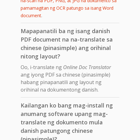
na-scan na PDF, PNG, at JPG na dokumento sa
pamamagitan ng OCR patungo sa isang Word
.
document
Mapapanatili ba ng isang danish
PDF document na na-translate sa
chinese (pinasimple) ang orihinal
nitong layout?
Oo, i-translate ng
Online Doc Translator
ang iyong PDF sa chinese (pinasimple)
habang pinapanatili ang layout ng
orihinal na dokumentong danish.
Kailangan ko bang mag-install ng
anumang software upang mag-
translate ng dokumento mula
danish patungong chinese
(pinasimple)?