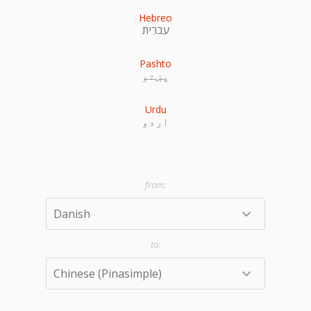
Hebreo
עִברִית
Pashto
پښتو
Urdu
اردو