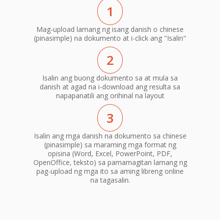
1
Mag-upload lamang ng isang danish o chinese
(pinasimple) na dokumento at i-click ang "Isalin"
2
Isalin ang buong dokumento sa at mula sa
danish at agad na i-download ang resulta sa
napapanatili ang orihinal na layout
3
Isalin ang mga danish na dokumento sa chinese
(pinasimple) sa maraming mga format ng
opisina (Word, Excel, PowerPoint, PDF,
OpenOffice, teksto) sa pamamagitan lamang ng
pag-upload ng mga ito sa aming libreng online
na tagasalin.