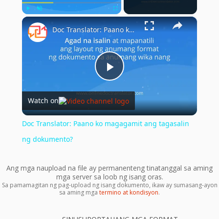
×
Play
Unmute
Fullscreen
Doc Translator: Paano ko magagamit ang tagasalin ng dokumento?
Play
Watch on
Video
Doc Translator: Paano ko magagamit ang tagasalin
ng dokumento?
Ang mga naupload na file ay permanenteng tinatanggal sa aming
mga server sa loob ng isang oras.
Sa pamamagitan ng pag-upload ng isang dokumento, ikaw ay sumasang-ayon
sa aming mga
termino at kondisyon
.