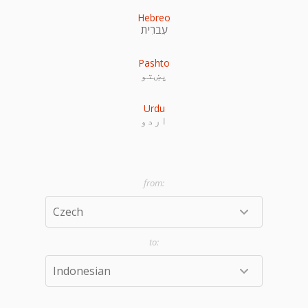
Hebreo
עִברִית
Pashto
پښتو
Urdu
اردو