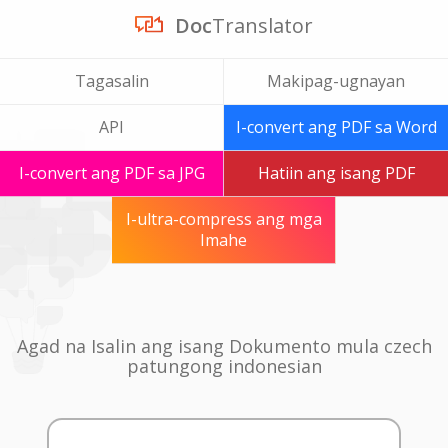
Doc
Translator
Tagasalin
Makipag-ugnayan
API
I-convert ang PDF sa Word
I-convert ang PDF sa JPG
Hatiin ang isang PDF
I-ultra-compress ang mga
Imahe
Agad na Isalin ang isang Dokumento mula czech
patungong indonesian