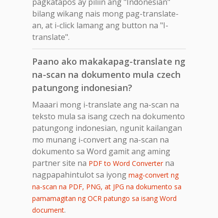
pagkatapos ay piliin ang "Indonesian"
bilang wikang nais mong pag-translate-
an, at i-click lamang ang button na "I-
translate".
Paano ako makakapag-translate ng
na-scan na dokumento mula czech
patungong indonesian?
Maaari mong i-translate ang na-scan na
teksto mula sa isang czech na dokumento
patungong indonesian, ngunit kailangan
mo munang i-convert ang na-scan na
dokumento sa Word gamit ang aming
partner site na
na
PDF to Word Converter
nagpapahintulot sa iyong
mag-convert ng
na-scan na PDF, PNG, at JPG na dokumento sa
pamamagitan ng OCR patungo sa isang Word
.
document