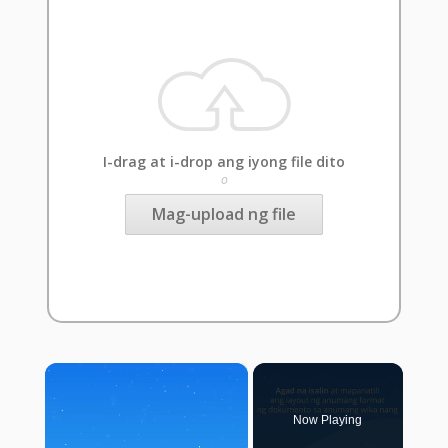
I-drag at i-drop ang iyong file dito
o
Mag-upload ng file
×
Now Playing