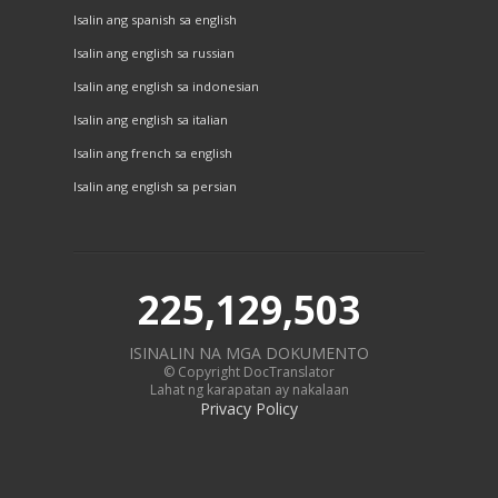
Isalin ang spanish sa english
Isalin ang english sa russian
Isalin ang english sa indonesian
Isalin ang english sa italian
Isalin ang french sa english
Isalin ang english sa persian
225,129,503
ISINALIN NA MGA DOKUMENTO
© Copyright DocTranslator
Lahat ng karapatan ay nakalaan
Privacy Policy