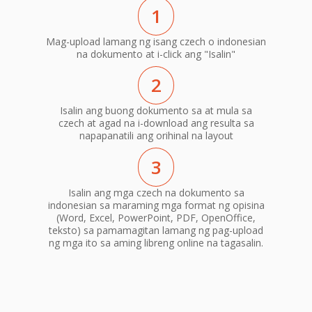
1
Mag-upload lamang ng isang czech o indonesian
na dokumento at i-click ang "Isalin"
2
Isalin ang buong dokumento sa at mula sa
czech at agad na i-download ang resulta sa
napapanatili ang orihinal na layout
3
Isalin ang mga czech na dokumento sa
indonesian sa maraming mga format ng opisina
(Word, Excel, PowerPoint, PDF, OpenOffice,
teksto) sa pamamagitan lamang ng pag-upload
ng mga ito sa aming libreng online na tagasalin.