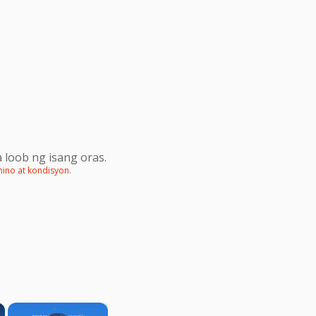
 loob ng isang oras.
mino at kondisyon
.
×
×