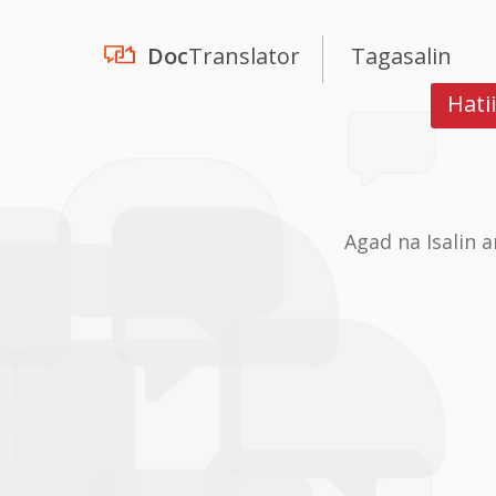
Doc
Translator
Tagasalin
Hati
Agad na Isalin