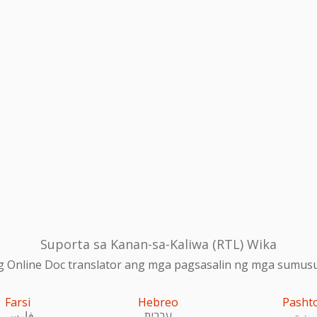
Suporta sa Kanan-sa-Kaliwa (RTL) Wika
 Online Doc translator ang mga pagsasalin ng mga sumusu
Farsi
Hebreo
Pasht
پښتو
עִברִית
فارسی