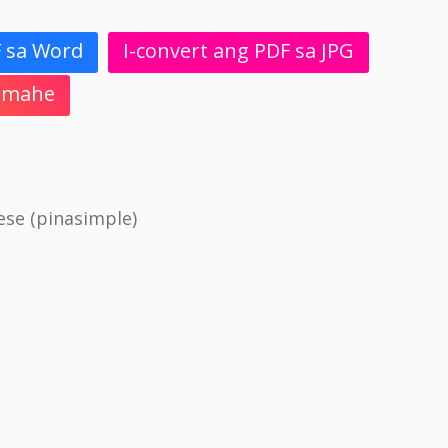
F sa Word
I-convert ang PDF sa JPG
 Imahe
se (pinasimple)