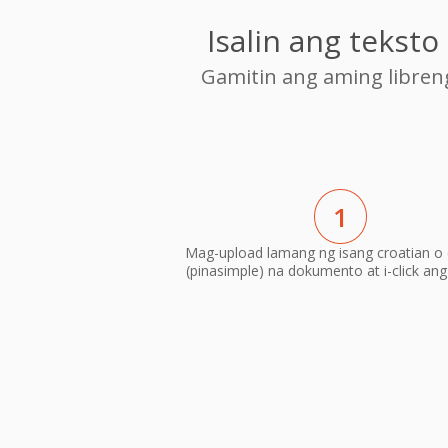
Isalin ang tekst
Gamitin ang aming libre
1
Mag-upload lamang ng isang croatian o 
(pinasimple) na dokumento at i-click ang 