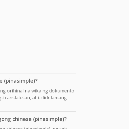
 (pinasimple)?
ang orihinal na wika ng dokumento
translate-an, at i-click lamang
ong chinese (pinasimple)?
g chinese (pinasimple), ngunit