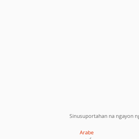
Sinusuportahan na ngayon ng
Arabe
عربى