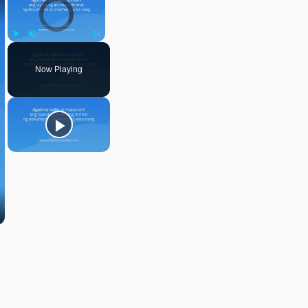
Video Player is loading.
Play
Unmute
Fullscreen
Now Playing