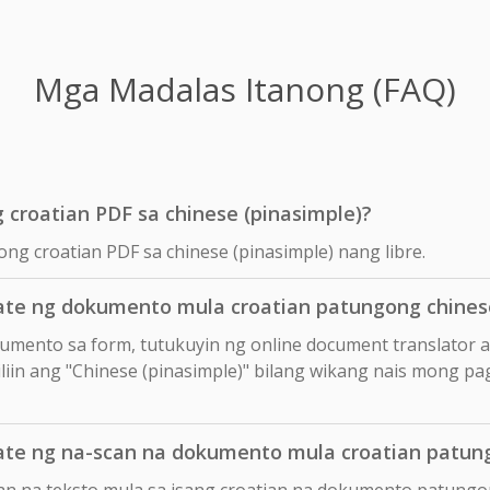
Mga Madalas Itanong (FAQ)
 croatian PDF sa chinese (pinasimple)?
ong croatian PDF sa chinese (pinasimple) nang libre.
te ng dokumento mula croatian patungong chinese
okumento sa form, tutukuyin ng online document translator 
liin ang "Chinese (pinasimple)" bilang wikang nais mong pag-
te ng na-scan na dokumento mula croatian patung
an na teksto mula sa isang croatian na dokumento patungon