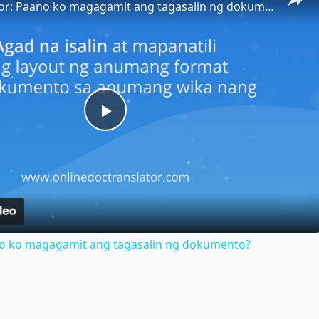
Doc Translator: Paano ko magagamit ang tagasalin ng dokumento?
Play
Video
no ko magagamit ang tagasalin ng dokumento?