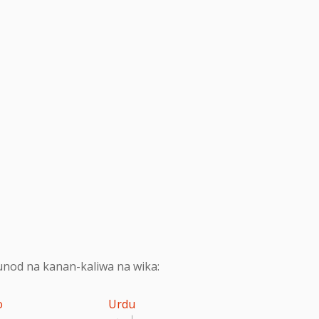
nod na kanan-kaliwa na wika:
o
Urdu
اردو