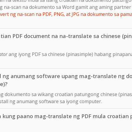
g na-scan na dokumento sa Word gamit ang aming partner 
ert ng na-scan na PDF, PNG, at JPG na dokumento sa pam
tian PDF document na na-translate sa chinese (pin
ator
ang iyong PDF sa chinese (pinasimple) habang pinapanat
ll ng anumang software upang mag-translate ng d
e)?
ng dokumento sa wikang croatian patungong chinese (pinasi
nstall ng anumang software sa iyong computer.
a kung paano mag-translate ng PDF mula croatian