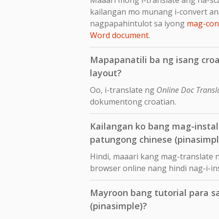
kailangan mo munang i-convert an
nagpapahintulot sa iyong
mag-conv
Word document
.
Mapapanatili ba ng isang croa
layout?
Oo, i-translate ng
Online Doc Transl
dokumentong croatian.
Kailangan ko bang mag-insta
patungong chinese (pinasimpl
Hindi, maaari kang mag-translate 
browser online nang hindi nag-i-i
Mayroon bang tutorial para s
(pinasimple)?