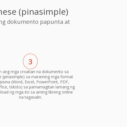
nese (pinasimple)
ang dokumento papunta at
3
lin ang mga croatian na dokumento sa
e (pinasimple) sa maraming mga format
pisina (Word, Excel, PowerPoint, PDF,
fice, teksto) sa pamamagitan lamang ng
load ng mga ito sa aming libreng online
na tagasalin.