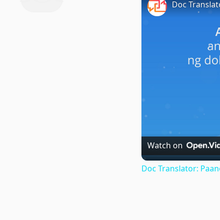
Watch on
Doc Translator: Paa