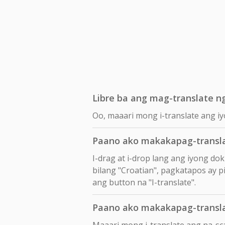
Libre ba ang mag-translate ng
Oo, maaari mong i-translate ang iy
Paano ako makakapag-transla
I-drag at i-drop lang ang iyong d
bilang "Croatian", pagkatapos ay pi
ang button na "I-translate".
Paano ako makakapag-transla
Maaari mong i-translate ang na-sc