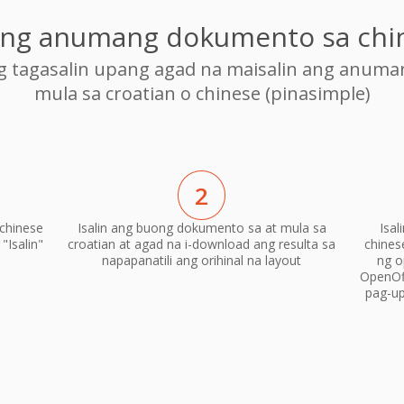
o ng anumang dokumento sa chi
ng tagasalin upang agad na maisalin ang anum
mula sa croatian o chinese (pinasimple)
2
chinese
Isalin ang buong dokumento sa at mula sa
Isa
"Isalin"
croatian at agad na i-download ang resulta sa
chines
napapanatili ang orihinal na layout
ng o
OpenOf
pag-up