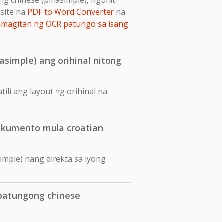
site na
PDF to Word Converter
na
amagitan ng OCR patungo sa isang
asimple) ang orihinal nitong
ili ang layout ng orihinal na
okumento mula croatian
mple) nang direkta sa iyong
 patungong chinese