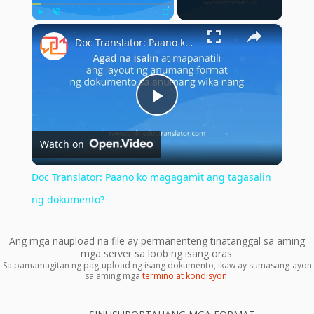
×
Play
Unmute
Fullscreen
Doc Translator: Paano ko magagamit ang tagasalin ng dokumento?
Play
Watch on
Video
Doc Translator: Paano ko magagamit ang tagasalin
ng dokumento?
Ang mga naupload na file ay permanenteng tinatanggal sa aming
mga server sa loob ng isang oras.
Sa pamamagitan ng pag-upload ng isang dokumento, ikaw ay sumasang-ayon
sa aming mga
termino at kondisyon
.