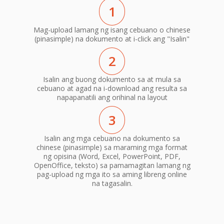
1
Mag-upload lamang ng isang cebuano o chinese
(pinasimple) na dokumento at i-click ang "Isalin"
2
Isalin ang buong dokumento sa at mula sa
cebuano at agad na i-download ang resulta sa
napapanatili ang orihinal na layout
3
Isalin ang mga cebuano na dokumento sa
chinese (pinasimple) sa maraming mga format
ng opisina (Word, Excel, PowerPoint, PDF,
OpenOffice, teksto) sa pamamagitan lamang ng
pag-upload ng mga ito sa aming libreng online
na tagasalin.