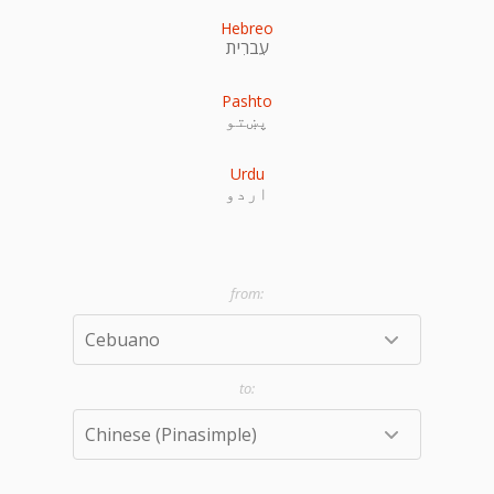
Hebreo
עִברִית
Pashto
پښتو
Urdu
اردو