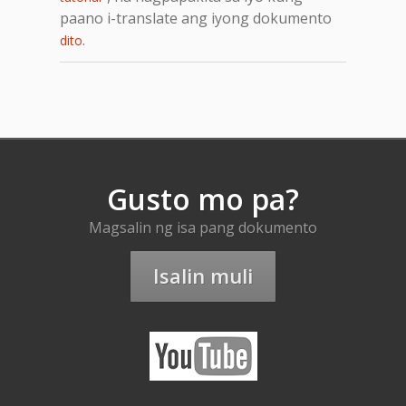
paano i-translate ang iyong dokumento
.
dito
Gusto mo pa?
Magsalin ng isa pang dokumento
Isalin muli