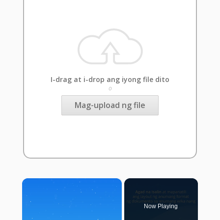
I-drag at i-drop ang iyong file dito
o
Mag-upload ng file
×
Now Playing