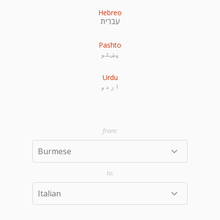
Hebreo
עִברִית
Pashto
پښتو
Urdu
اردو