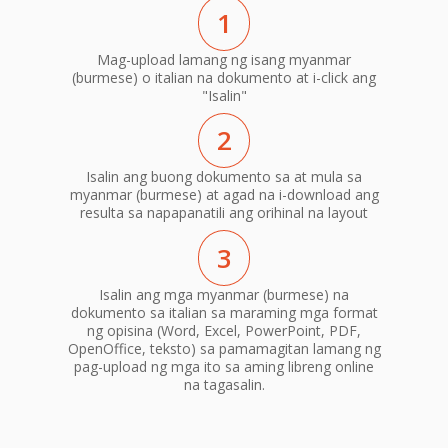
1
Mag-upload lamang ng isang myanmar
(burmese) o italian na dokumento at i-click ang
"Isalin"
2
Isalin ang buong dokumento sa at mula sa
myanmar (burmese) at agad na i-download ang
resulta sa napapanatili ang orihinal na layout
3
Isalin ang mga myanmar (burmese) na
dokumento sa italian sa maraming mga format
ng opisina (Word, Excel, PowerPoint, PDF,
OpenOffice, teksto) sa pamamagitan lamang ng
pag-upload ng mga ito sa aming libreng online
na tagasalin.