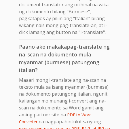
document translator ang orihinal na wika
ng dokumento bilang "Burmese",
pagkatapos ay piliin ang "Italian" bilang
wikang nais mong pag-translate-an, at i-
click lamang ang button na "I-translate".
Paano ako makakapag-translate ng
na-scan na dokumento mula
myanmar (burmese) patungong
italian?
Maaari mong i-translate ang na-scan na
teksto mula sa isang myanmar (burmese)
na dokumento patungong italian, ngunit
kailangan mo munang i-convert ang na-
scan na dokumento sa Word gamit ang
aming partner site na
PDF to Word
na nagpapahintulot sa iyong
Converter
mag-convert ng na-scan na PDF, PNG, at JPG na