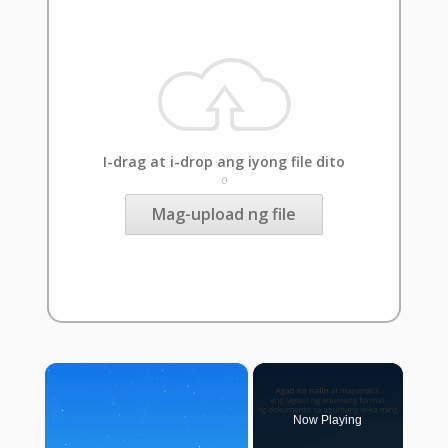
I-drag at i-drop ang iyong file dito
o
Mag-upload ng file
×
Now Playing