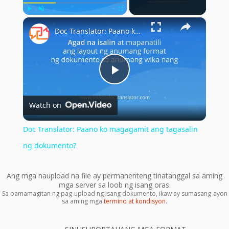
×
Play
Unmute
Fullscreen
Doc Translator: Paano ko magagamit ang tagasalin ng dokumento?
Play
Watch on
Video
Doc Translator: Paano ko magagamit ang tagasalin
ng dokumento?
Ang mga naupload na file ay permanenteng tinatanggal sa aming
mga server sa loob ng isang oras.
Sa pamamagitan ng pag-upload ng isang dokumento, ikaw ay sumasang-ayon
sa aming mga
termino at kondisyon
.