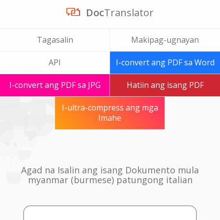
Doc
Translator
Tagasalin
Makipag-ugnayan
API
I-convert ang PDF sa Word
I-convert ang PDF sa JPG
Hatiin ang isang PDF
I-ultra-compress ang mga
Imahe
Agad na Isalin ang isang Dokumento mula
myanmar (burmese) patungong italian