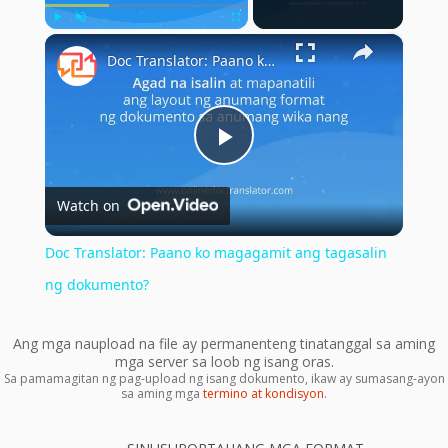
×
Play
Unmute
Fullscreen
Doc Translator: Paano ko magagamit ang tagasalin ng dokumento?
Play
Watch on
Video
Doc Translator: Paano ko magagamit ang tagasalin
ng dokumento?
Ang mga naupload na file ay permanenteng tinatanggal sa aming
mga server sa loob ng isang oras.
Sa pamamagitan ng pag-upload ng isang dokumento, ikaw ay sumasang-ayon
sa aming mga
termino at kondisyon
.