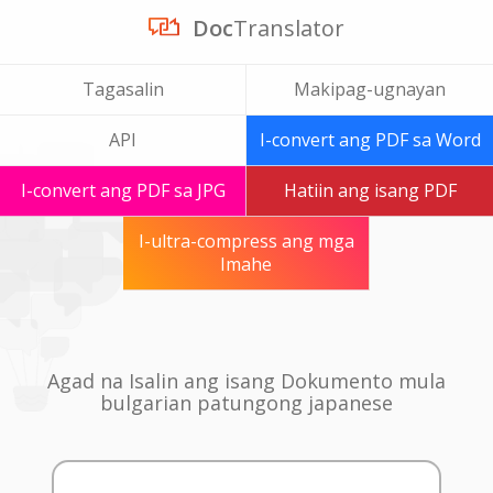
Doc
Translator
Tagasalin
Makipag-ugnayan
API
I-convert ang PDF sa Word
I-convert ang PDF sa JPG
Hatiin ang isang PDF
I-ultra-compress ang mga
Imahe
Agad na Isalin ang isang Dokumento mula
bulgarian patungong japanese