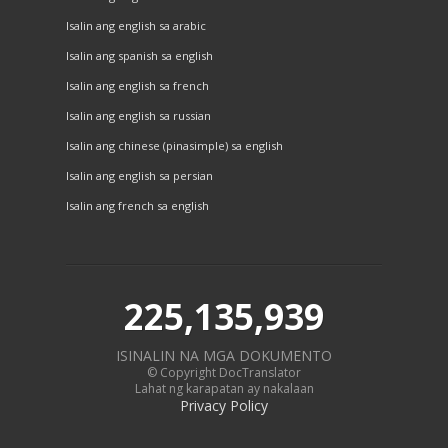
Isalin ang english sa arabic
Isalin ang spanish sa english
Isalin ang english sa french
Isalin ang english sa russian
Isalin ang chinese (pinasimple) sa english
Isalin ang english sa persian
Isalin ang french sa english
225,135,939
ISINALIN NA MGA DOKUMENTO
© Copyright DocTranslator
Lahat ng karapatan ay nakalaan
Privacy Policy