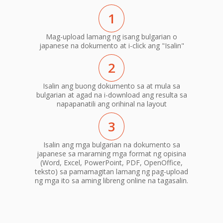
1
Mag-upload lamang ng isang bulgarian o
japanese na dokumento at i-click ang "Isalin"
2
Isalin ang buong dokumento sa at mula sa
bulgarian at agad na i-download ang resulta sa
napapanatili ang orihinal na layout
3
Isalin ang mga bulgarian na dokumento sa
japanese sa maraming mga format ng opisina
(Word, Excel, PowerPoint, PDF, OpenOffice,
teksto) sa pamamagitan lamang ng pag-upload
ng mga ito sa aming libreng online na tagasalin.