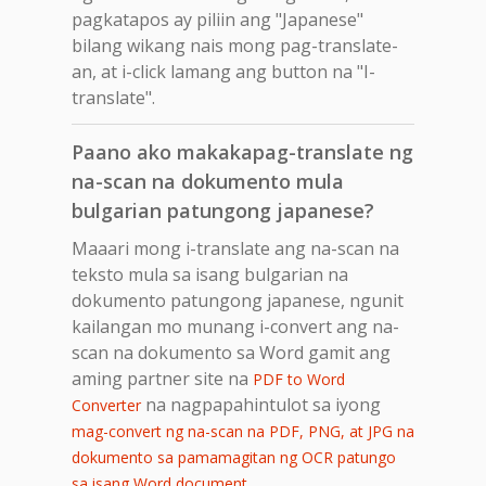
pagkatapos ay piliin ang "Japanese"
bilang wikang nais mong pag-translate-
an, at i-click lamang ang button na "I-
translate".
Paano ako makakapag-translate ng
na-scan na dokumento mula
bulgarian patungong japanese?
Maaari mong i-translate ang na-scan na
teksto mula sa isang bulgarian na
dokumento patungong japanese, ngunit
kailangan mo munang i-convert ang na-
scan na dokumento sa Word gamit ang
aming partner site na
PDF to Word
na nagpapahintulot sa iyong
Converter
mag-convert ng na-scan na PDF, PNG, at JPG na
dokumento sa pamamagitan ng OCR patungo
.
sa isang Word document