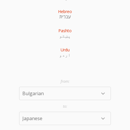
Hebreo
עִברִית
Pashto
پښتو
Urdu
اردو