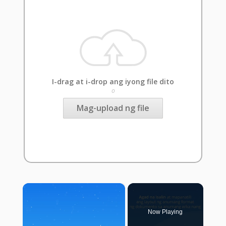
I-drag at i-drop ang iyong file dito
o
Mag-upload ng file
×
Now Playing