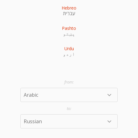
Hebreo
עִברִית
Pashto
پښتو
Urdu
اردو