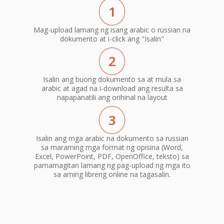
1
Mag-upload lamang ng isang arabic o russian na
dokumento at i-click ang "Isalin"
2
Isalin ang buong dokumento sa at mula sa
arabic at agad na i-download ang resulta sa
napapanatili ang orihinal na layout
3
Isalin ang mga arabic na dokumento sa russian
sa maraming mga format ng opisina (Word,
Excel, PowerPoint, PDF, OpenOffice, teksto) sa
pamamagitan lamang ng pag-upload ng mga ito
sa aming libreng online na tagasalin.