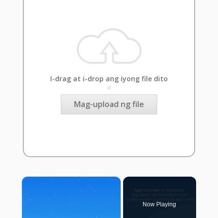
I-drag at i-drop ang iyong file dito
o
Mag-upload ng file
×
Now Playing