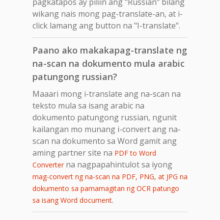
pagkatapos ay piliin ang "Russian" bilang
wikang nais mong pag-translate-an, at i-
click lamang ang button na "I-translate".
Paano ako makakapag-translate ng
na-scan na dokumento mula arabic
patungong russian?
Maaari mong i-translate ang na-scan na
teksto mula sa isang arabic na
dokumento patungong russian, ngunit
kailangan mo munang i-convert ang na-
scan na dokumento sa Word gamit ang
aming partner site na
PDF to Word
na nagpapahintulot sa iyong
Converter
mag-convert ng na-scan na PDF, PNG, at JPG na
dokumento sa pamamagitan ng OCR patungo
.
sa isang Word document