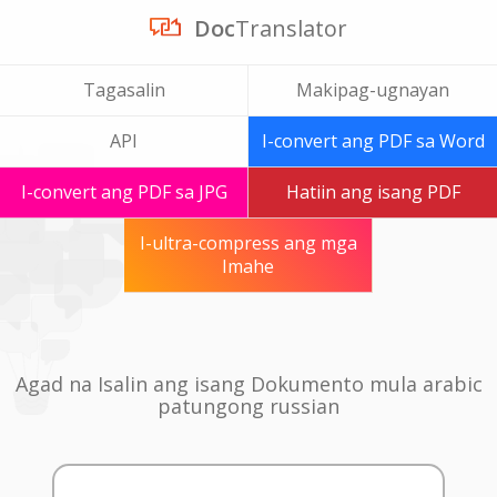
Doc
Translator
Tagasalin
Makipag-ugnayan
API
I-convert ang PDF sa Word
I-convert ang PDF sa JPG
Hatiin ang isang PDF
I-ultra-compress ang mga
Imahe
Agad na Isalin ang isang Dokumento mula arabic
patungong russian