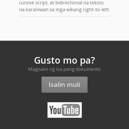
cursive script, at bidirectional na teksto
na karaniwan sa mga wikang right-to-left.
Gusto mo pa?
Magsalin ng isa pang dokumento
Isalin muli