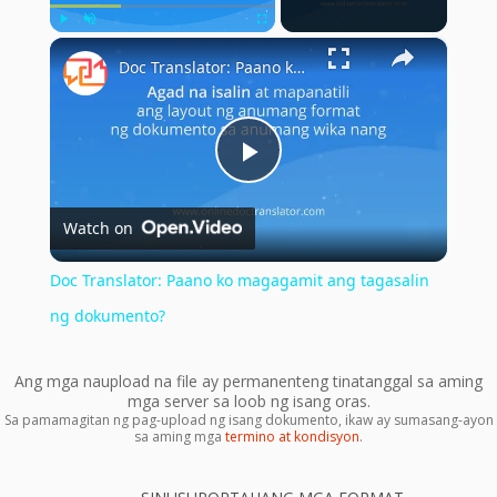
×
Play
Unmute
Fullscreen
Doc Translator: Paano ko magagamit ang tagasalin ng dokumento?
Play
Watch on
Video
Doc Translator: Paano ko magagamit ang tagasalin
ng dokumento?
Ang mga naupload na file ay permanenteng tinatanggal sa aming
mga server sa loob ng isang oras.
Sa pamamagitan ng pag-upload ng isang dokumento, ikaw ay sumasang-ayon
sa aming mga
termino at kondisyon
.