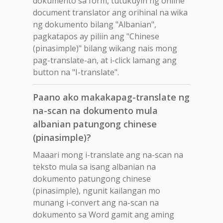
dokumento sa form, tutukuyin ng online
document translator ang orihinal na wika
ng dokumento bilang "Albanian",
pagkatapos ay piliin ang "Chinese
(pinasimple)" bilang wikang nais mong
pag-translate-an, at i-click lamang ang
button na "I-translate".
Paano ako makakapag-translate ng
na-scan na dokumento mula
albanian patungong chinese
(pinasimple)?
Maaari mong i-translate ang na-scan na
teksto mula sa isang albanian na
dokumento patungong chinese
(pinasimple), ngunit kailangan mo
munang i-convert ang na-scan na
dokumento sa Word gamit ang aming