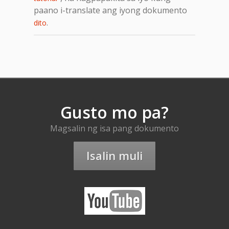
paano i-translate ang iyong dokumento
.
dito
Gusto mo pa?
Magsalin ng isa pang dokumento
Isalin muli