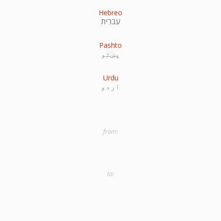
Hebreo
עִברִית
Pashto
پښتو
Urdu
اردو