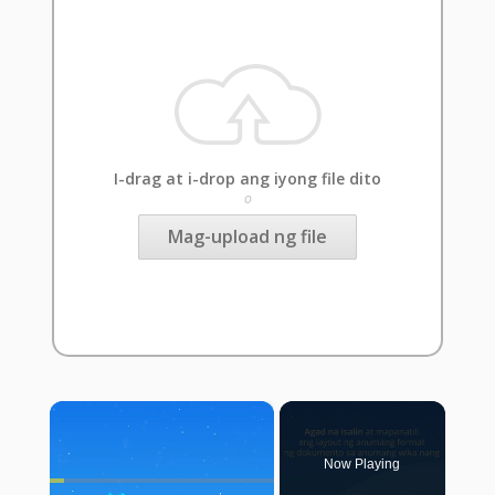
I-drag at i-drop ang iyong file dito
o
Mag-upload ng file
×
Now Playing