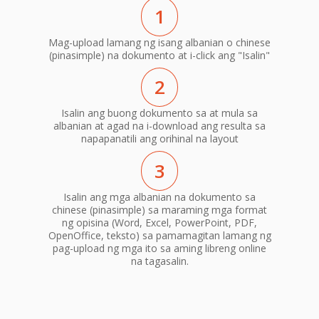
1
Mag-upload lamang ng isang albanian o chinese
(pinasimple) na dokumento at i-click ang "Isalin"
2
Isalin ang buong dokumento sa at mula sa
albanian at agad na i-download ang resulta sa
napapanatili ang orihinal na layout
3
Isalin ang mga albanian na dokumento sa
chinese (pinasimple) sa maraming mga format
ng opisina (Word, Excel, PowerPoint, PDF,
OpenOffice, teksto) sa pamamagitan lamang ng
pag-upload ng mga ito sa aming libreng online
na tagasalin.