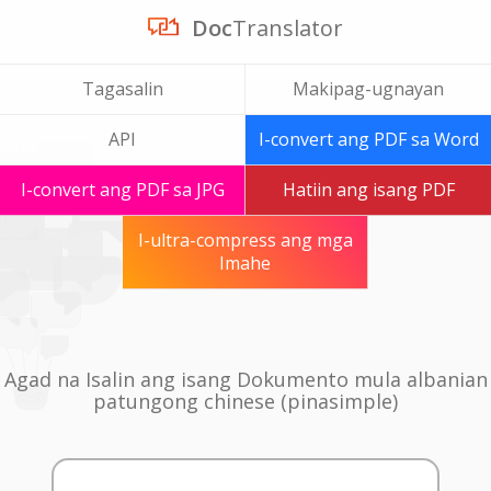
Doc
Translator
Tagasalin
Makipag-ugnayan
API
I-convert ang PDF sa Word
I-convert ang PDF sa JPG
Hatiin ang isang PDF
I-ultra-compress ang mga
Imahe
Agad na Isalin ang isang Dokumento mula albanian
patungong chinese (pinasimple)