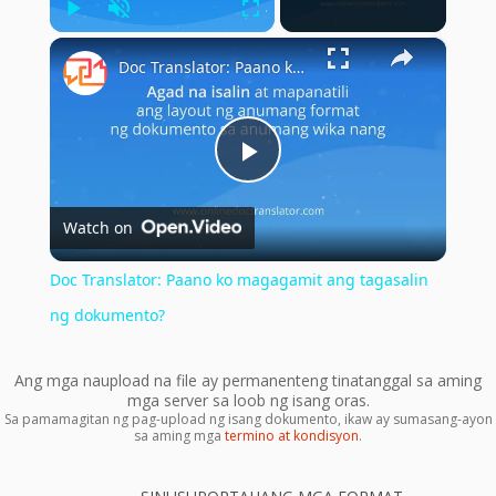
Play
Unmute
Fullscreen
×
Doc Translator: Paano ko magagamit ang tagasalin ng dokumento?
Play
Watch on
Video
Doc Translator: Paano ko magagamit ang tagasalin
ng dokumento?
Ang mga naupload na file ay permanenteng tinatanggal sa aming
mga server sa loob ng isang oras.
Sa pamamagitan ng pag-upload ng isang dokumento, ikaw ay sumasang-ayon
sa aming mga
termino at kondisyon
.