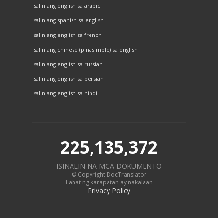
Isalin ang english sa arabic
Isalin ang spanish sa english
Isalin ang english sa french
Isalin ang chinese (pinasimple) sa english
Isalin ang english sa russian
Isalin ang english sa persian
Isalin ang english sa hindi
225,135,372
ISINALIN NA MGA DOKUMENTO
© Copyright DocTranslator
Lahat ng karapatan ay nakalaan
Privacy Policy