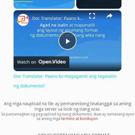
×
Play
Unmute
Fullscreen
Doc Translator: Paano ko magagamit ang tagasalin ng dokumento?
Play
Watch on
Video
Doc Translator: Paano ko magagamit ang tagasalin
ng dokumento?
Ang mga naupload na file ay permanenteng tinatanggal sa aming
mga server sa loob ng isang oras.
Sa pamamagitan ng pag-upload ng isang dokumento, ikaw ay sumasang-ayon
sa aming mga
termino at kondisyon
.