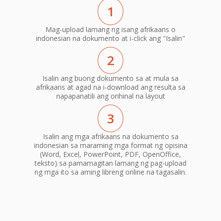
1
Mag-upload lamang ng isang afrikaans o
indonesian na dokumento at i-click ang "Isalin"
2
Isalin ang buong dokumento sa at mula sa
afrikaans at agad na i-download ang resulta sa
napapanatili ang orihinal na layout
3
Isalin ang mga afrikaans na dokumento sa
indonesian sa maraming mga format ng opisina
(Word, Excel, PowerPoint, PDF, OpenOffice,
teksto) sa pamamagitan lamang ng pag-upload
ng mga ito sa aming libreng online na tagasalin.