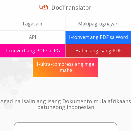
Doc
Translator
Tagasalin
Makipag-ugnayan
API
I-convert ang PDF sa Word
I-convert ang PDF sa JPG
Hatiin ang isang PDF
I-ultra-compress ang mga
Imahe
Agad na Isalin ang isang Dokumento mula afrikaans
patungong indonesian