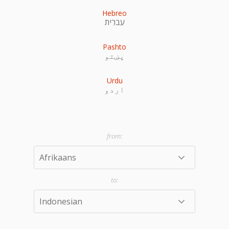
Hebreo
עִברִית
Pashto
پښتو
Urdu
اردو