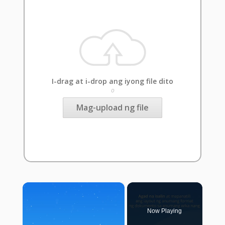
I-drag at i-drop ang iyong file dito
o
Mag-upload ng file
×
Now Playing