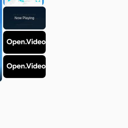
Play
Unmute
Fullscreen
Now Playing