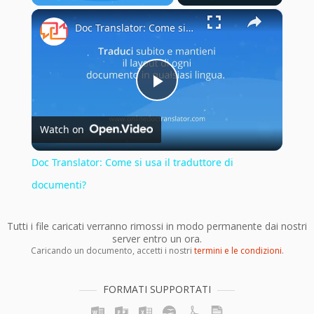
×
Play
Unmute
Fullscreen
Doc Translator: Come si usa il traduttore di documenti?
Play
Watch on
Video
Doc Translator: Come si usa il traduttore di
documenti?
Tutti i file caricati verranno rimossi in modo permanente dai nostri
server entro un ora.
Caricando un documento, accetti i nostri
termini e le condizioni
.
FORMATI SUPPORTATI