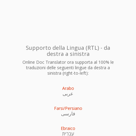
Supporto della Lingua (RTL) - da
destra a sinistra
Online Doc Translator ora supporta al 100% le
traduzioni delle seguenti lingue da destra a
sinistra (right-to-left):
Arabo
عربى
Farsi/Persiano
فارسی
Ebraico
עִברִית