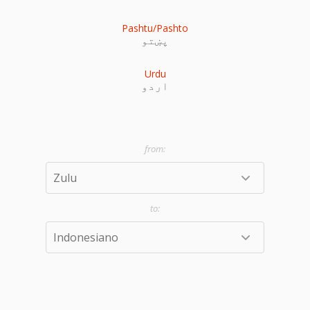
Pashtu/Pashto
پښتو
Urdu
اردو