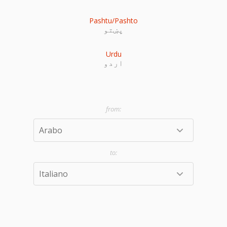
Pashtu/Pashto
پښتو
Urdu
اردو