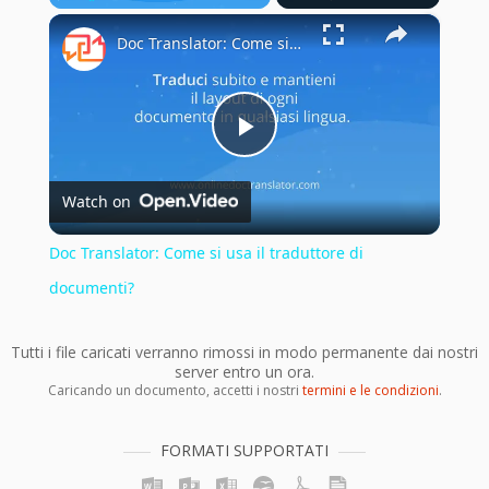
×
Play
Unmute
Fullscreen
Doc Translator: Come si usa il traduttore di documenti?
Play
Watch on
Video
Doc Translator: Come si usa il traduttore di
documenti?
Tutti i file caricati verranno rimossi in modo permanente dai nostri
server entro un ora.
Caricando un documento, accetti i nostri
termini e le condizioni
.
FORMATI SUPPORTATI