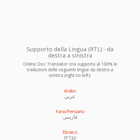
Supporto della Lingua (RTL) - da
destra a sinistra
Online Doc Translator ora supporta al 100% le
traduzioni delle seguenti lingue da destra a
sinistra (right-to-left):
Arabo
عربى
Farsi/Persiano
فارسی
Ebraico
עִברִית