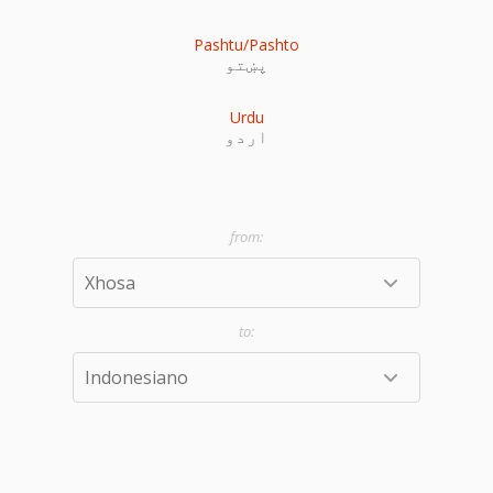
Pashtu/Pashto
پښتو
Urdu
اردو