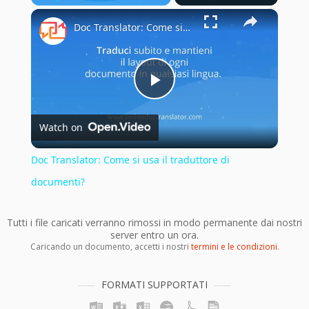
×
Play
Unmute
Fullscreen
Doc Translator: Come si usa il traduttore di documenti?
Play
Watch on
Video
Doc Translator: Come si usa il traduttore di
documenti?
Tutti i file caricati verranno rimossi in modo permanente dai nostri
server entro un ora.
Caricando un documento, accetti i nostri
termini e le condizioni
.
FORMATI SUPPORTATI