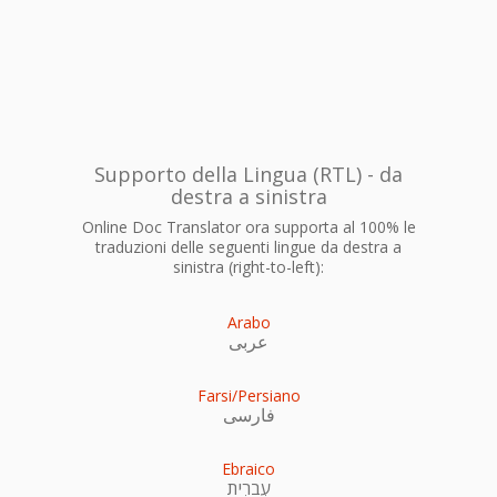
Supporto della Lingua (RTL) - da
destra a sinistra
Online Doc Translator ora supporta al 100% le
traduzioni delle seguenti lingue da destra a
sinistra (right-to-left):
Arabo
عربى
Farsi/Persiano
فارسی
Ebraico
עִברִית