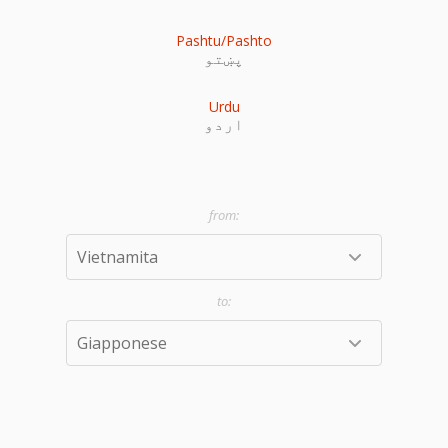
Pashtu/Pashto
پښتو
Urdu
اردو