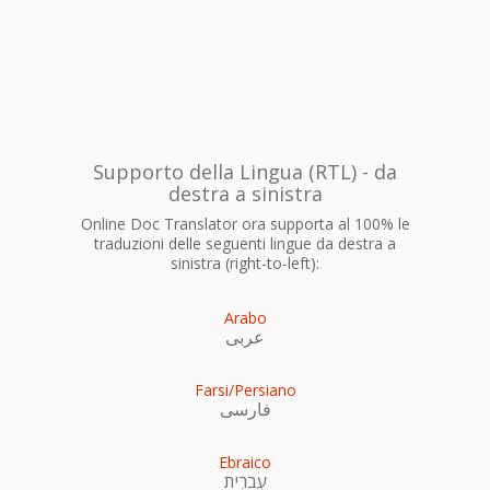
Supporto della Lingua (RTL) - da
destra a sinistra
Online Doc Translator ora supporta al 100% le
traduzioni delle seguenti lingue da destra a
sinistra (right-to-left):
Arabo
عربى
Farsi/Persiano
فارسی
Ebraico
עִברִית