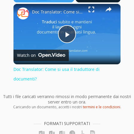
×
Play
Unmute
Fullscreen
Doc Translator: Come si usa il traduttore di documenti?
Play
Watch on
Video
Doc Translator: Come si usa il traduttore di
documenti?
Tutti i file caricati verranno rimossi in modo permanente dai nostri
server entro un ora.
Caricando un documento, accetti i nostri
termini e le condizioni
.
FORMATI SUPPORTATI