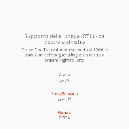
Supporto della Lingua (RTL) - da
destra a sinistra
Online Doc Translator ora supporta al 100% le
traduzioni delle seguenti lingue da destra a
sinistra (right-to-left):
Arabo
عربى
Farsi/Persiano
فارسی
Ebraico
עִברִית