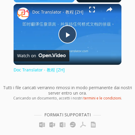
×
Play
Unmute
Fullscreen
Doc Translator - 教程 [ZH]
Play
Watch on
Video
Doc Translator - 教程 [ZH]
Tutti i file caricati verranno rimossi in modo permanente dai nostri
server entro un ora.
Caricando un documento, accetti i nostri
termini e le condizioni
.
FORMATI SUPPORTATI