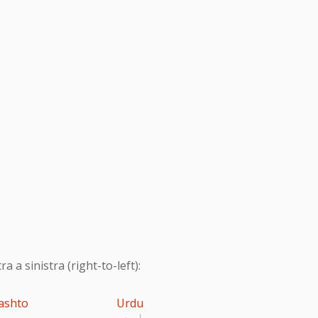
 a sinistra (right-to-left):
ashto
Urdu
اردو
پ