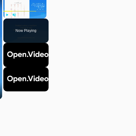
Play
Unmute
Fullscreen
Now Playing