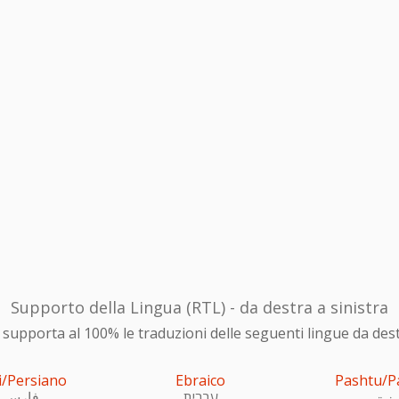
Supporto della Lingua (RTL) - da destra a sinistra
upporta al 100% le traduzioni delle seguenti lingue da destra
i/Persiano
Ebraico
Pashtu/P
ښتو
עִברִית
فارسی