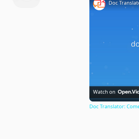
Doc Translat
Watch on
Doc Translator: Come 