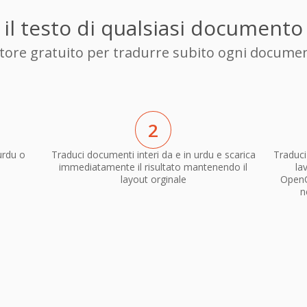
 il testo di qualsiasi documento 
uttore gratuito per tradurre subito ogni documen
2
urdu o
Traduci documenti interi da e in urdu e scarica
Traduci
immediatamente il risultato mantenendo il
la
layout orginale
OpenO
n