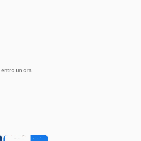
 entro un ora.
×
×