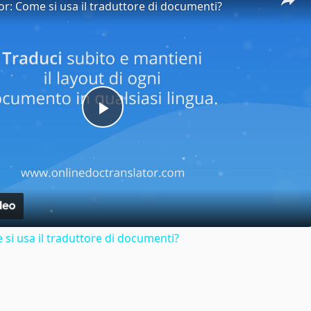
or: Come si usa il traduttore di documenti?
Play
Video
si usa il traduttore di documenti?