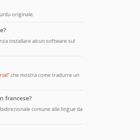
urdu originale.
se?
za installare alcun software sul
ial"
che mostra come tradurre un
in francese?
o bidirezionale comune alle lingue da