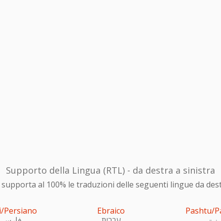
Supporto della Lingua (RTL) - da destra a sinistra
upporta al 100% le traduzioni delle seguenti lingue da destra
i/Persiano
Ebraico
Pashtu/P
ښتو
עִברִית
فارسی