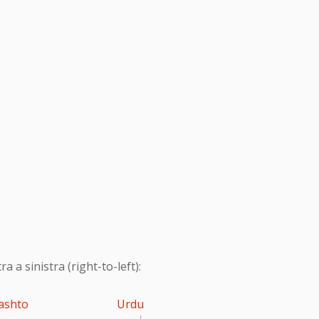
 a sinistra (right-to-left):
ashto
Urdu
اردو
پ