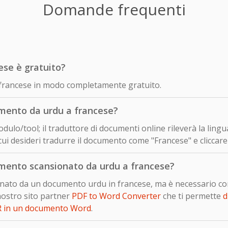
Domande frequenti
ese è gratuito?
in francese in modo completamente gratuito.
mento da urdu a francese?
dulo/tool; il traduttore di documenti online rileverà la ling
cui desideri tradurre il documento come "Francese" e cliccare
mento scansionato da urdu a francese?
sionato da un documento urdu in francese, ma è necessario c
nostro sito partner
PDF to Word Converter
che ti permette
d
R in un documento Word
.