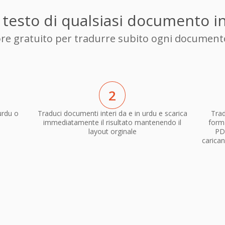
l testo di qualsiasi documento i
tore gratuito per tradurre subito ogni document
2
urdu o
Traduci documenti interi da e in urdu e scarica
Trad
immediatamente il risultato mantenendo il
forma
layout orginale
PD
carican