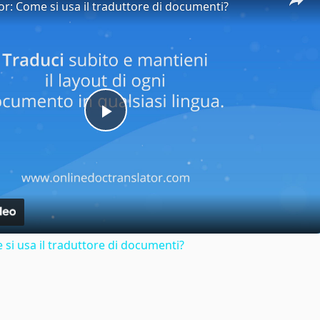
or: Come si usa il traduttore di documenti?
Play
Video
si usa il traduttore di documenti?