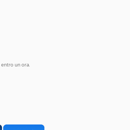
 entro un ora.
×
×