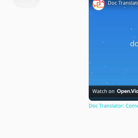
Doc Translat
Watch on
Doc Translator: Come 