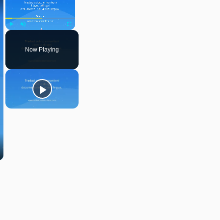
Play
Unmute
Fullscreen
Now Playing