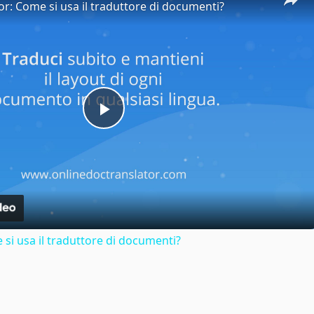
or: Come si usa il traduttore di documenti?
Play
Video
si usa il traduttore di documenti?