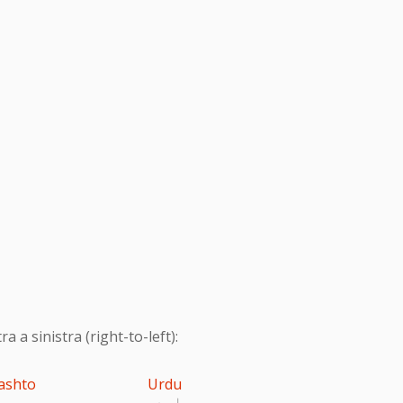
 a sinistra (right-to-left):
ashto
Urdu
اردو
پ