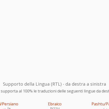
Supporto della Lingua (RTL) - da destra a sinistra
upporta al 100% le traduzioni delle seguenti lingue da destra
i/Persiano
Ebraico
Pashtu/P
ښتو
עִברִית
فارسی