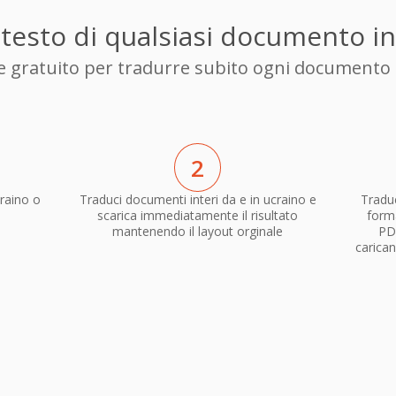
l testo di qualsiasi documento i
ore gratuito per tradurre subito ogni documento 
2
raino o
Traduci documenti interi da e in ucraino e
Traduc
scarica immediatamente il risultato
forma
mantenendo il layout orginale
PD
carican