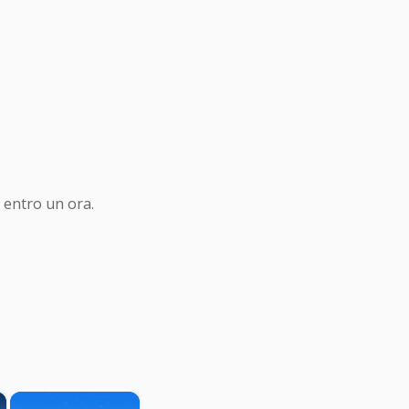
 entro un ora.
×
×