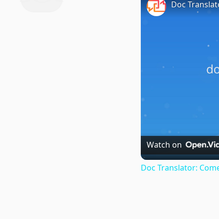
Doc Translat
Watch on
Doc Translator: Come 