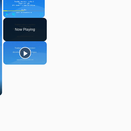
Play
Unmute
Fullscreen
Now Playing