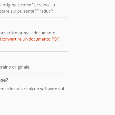
ua originale come "Ucraino", tu
ccare sul pulsante "Traduci".
convertire prima il documento
i convertire un documento PDF,
raino originale.
ese?
nza installare alcun software sul