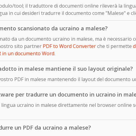
dulo/tool; il traduttore di documenti online rileverà la ling
gua in cui desideri tradurre il documento come "Malese" e cli
mento scansionato da ucraino a malese?
sionato da un documento ucraino in malese, ma è necessario 
nostro sito partner
PDF to Word Converter
che ti permette
d
R in un documento Word
.
dotto in malese mantiene il suo layout originale?
 vostro PDF in malese mantenendo il layout del documento uc
ftware per tradurre un documento in ucraino in mal
lingua ucraino in malese direttamente nel browser online se
adurre un PDF da ucraino a malese?