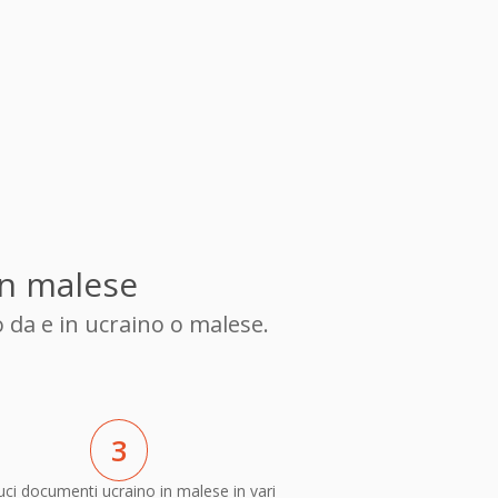
in malese
 da e in ucraino o malese.
3
ci documenti ucraino in malese in vari