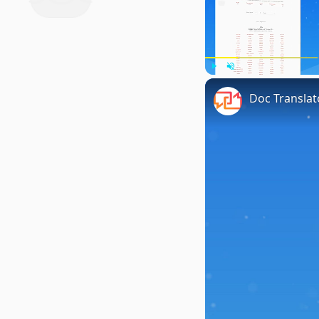
Play
Unmute
Doc Translat