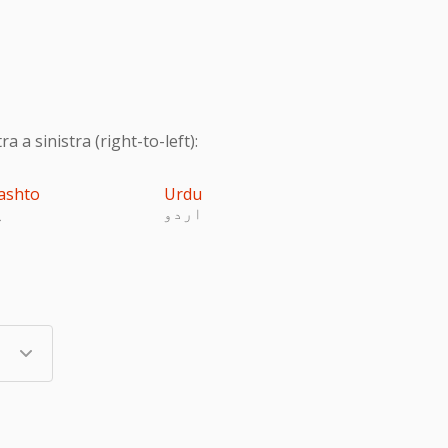
 a sinistra (right-to-left):
ashto
Urdu
اردو
پ