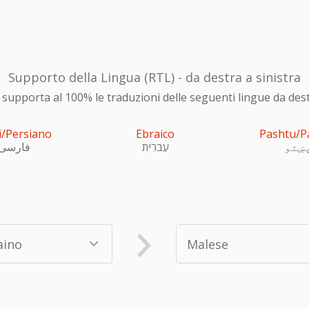
Supporto della Lingua (RTL) - da destra a sinistra
upporta al 100% le traduzioni delle seguenti lingue da destra
i/Persiano
Ebraico
Pashtu/P
ښتو
עִברִית
فارسی