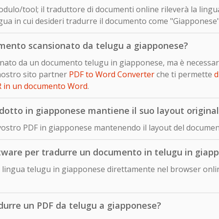
dulo/tool; il traduttore di documenti online rileverà la ling
gua in cui desideri tradurre il documento come "Giapponese" 
mento scansionato da telugu a giapponese?
sionato da un documento telugu in giapponese, ma è necessar
nostro sito partner
PDF to Word Converter
che ti permette
d
R in un documento Word
.
otto in giapponese mantiene il suo layout origina
 vostro PDF in giapponese mantenendo il layout del document
ftware per tradurre un documento in telugu in giap
lingua telugu in giapponese direttamente nel browser onlin
adurre un PDF da telugu a giapponese?