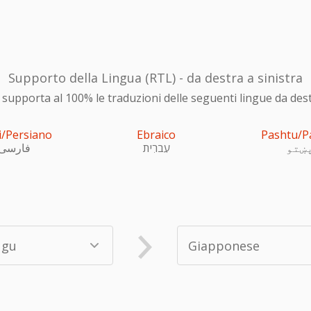
Supporto della Lingua (RTL) - da destra a sinistra
upporta al 100% le traduzioni delle seguenti lingue da destra
i/Persiano
Ebraico
Pashtu/P
ښتو
עִברִית
فارسی