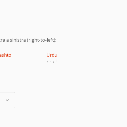
 a sinistra (right-to-left):
ashto
Urdu
اردو
پ