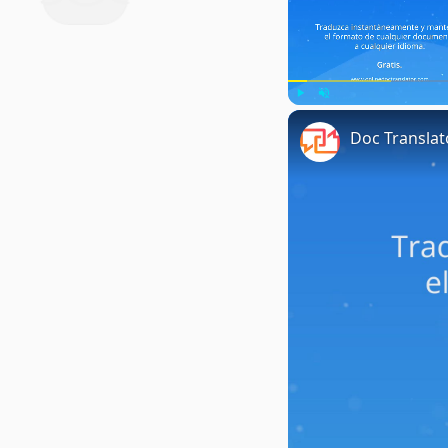
Play
Unmute
Doc Translat