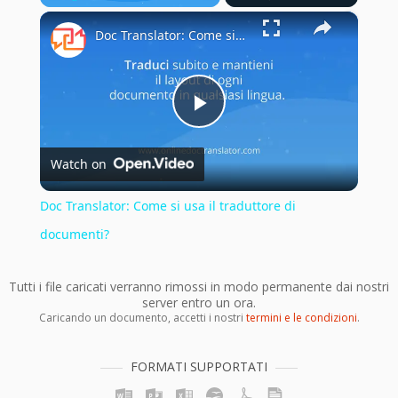
×
Play
Unmute
Fullscreen
Doc Translator: Come si usa il traduttore di documenti?
Play
Watch on
Video
Doc Translator: Come si usa il traduttore di
documenti?
Tutti i file caricati verranno rimossi in modo permanente dai nostri
server entro un ora.
Caricando un documento, accetti i nostri
termini e le condizioni
.
FORMATI SUPPORTATI