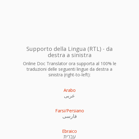
Supporto della Lingua (RTL) - da
destra a sinistra
Online Doc Translator ora supporta al 100% le
traduzioni delle seguenti lingue da destra a
sinistra (right-to-left):
Arabo
عربى
Farsi/Persiano
فارسی
Ebraico
עִברִית