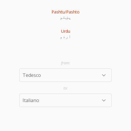
Pashtu/Pashto
پښتو
Urdu
اردو