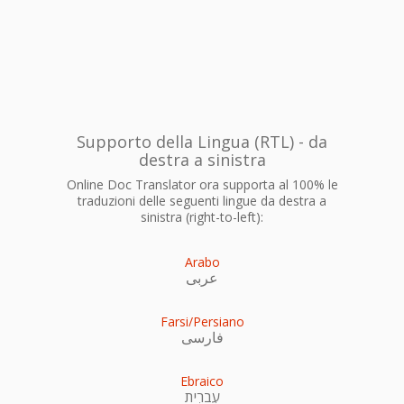
Supporto della Lingua (RTL) - da
destra a sinistra
Online Doc Translator ora supporta al 100% le
traduzioni delle seguenti lingue da destra a
sinistra (right-to-left):
Arabo
عربى
Farsi/Persiano
فارسی
Ebraico
עִברִית