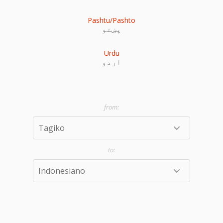
Pashtu/Pashto
پښتو
Urdu
اردو