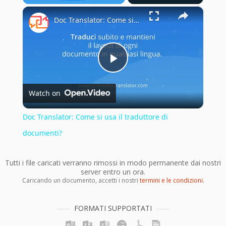
Play
Unmute
Fullscreen
×
Doc Translator: Come si usa il traduttore di documenti?
Play
Watch on
Video
Doc Translator: Come si usa il traduttore di
documenti?
Tutti i file caricati verranno rimossi in modo permanente dai nostri
server entro un ora.
Caricando un documento, accetti i nostri
termini e le condizioni
.
FORMATI SUPPORTATI