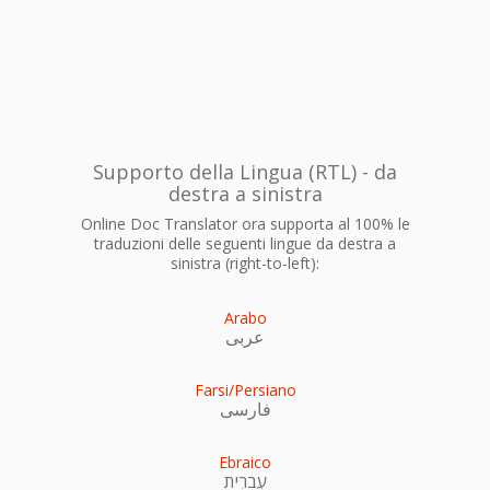
Supporto della Lingua (RTL) - da
destra a sinistra
Online Doc Translator ora supporta al 100% le
traduzioni delle seguenti lingue da destra a
sinistra (right-to-left):
Arabo
عربى
Farsi/Persiano
فارسی
Ebraico
עִברִית