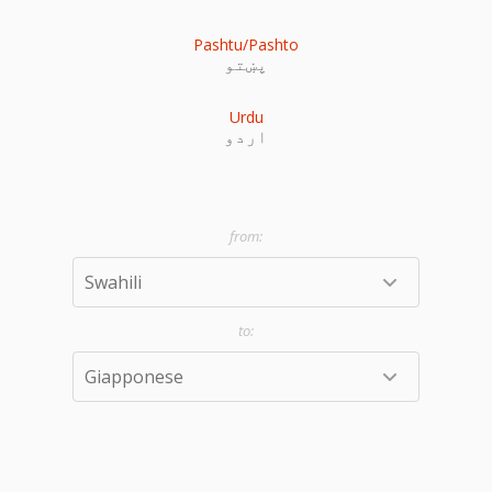
Pashtu/Pashto
پښتو
Urdu
اردو