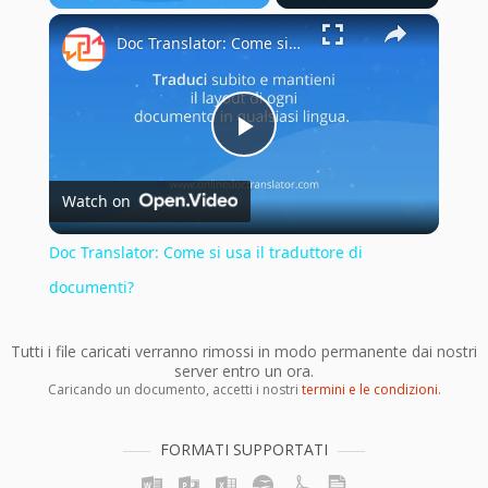
×
Play
Unmute
Fullscreen
Doc Translator: Come si usa il traduttore di documenti?
Play
Watch on
Video
Doc Translator: Come si usa il traduttore di
documenti?
Tutti i file caricati verranno rimossi in modo permanente dai nostri
server entro un ora.
Caricando un documento, accetti i nostri
termini e le condizioni
.
FORMATI SUPPORTATI