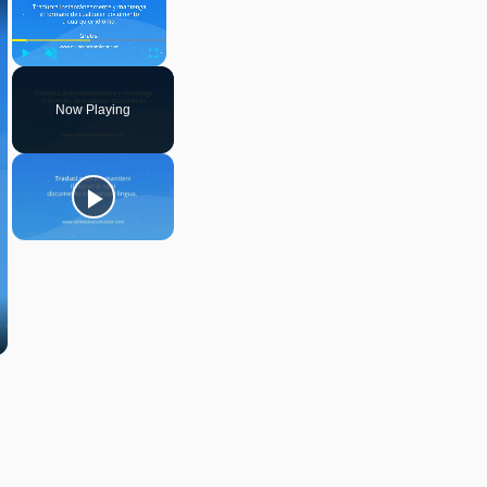
Play
Unmute
Fullscreen
Now Playing