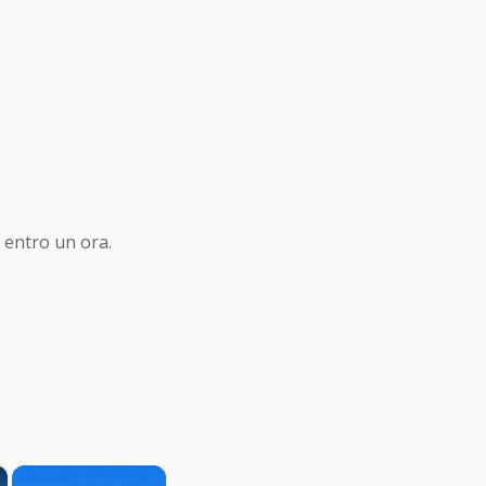
 entro un ora.
×
×