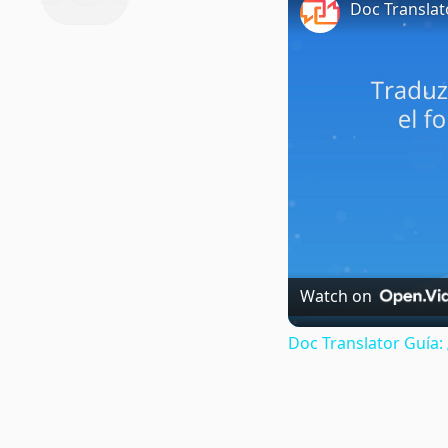
Doc Translat
Watch on
Doc Translator Guía