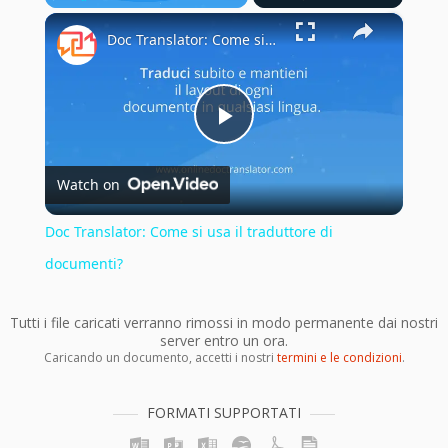
×
Play
Unmute
Fullscreen
Doc Translator: Come si usa il traduttore di documenti?
Play
Watch on
Video
Doc Translator: Come si usa il traduttore di
documenti?
Tutti i file caricati verranno rimossi in modo permanente dai nostri
server entro un ora.
Caricando un documento, accetti i nostri
termini e le condizioni
.
FORMATI SUPPORTATI