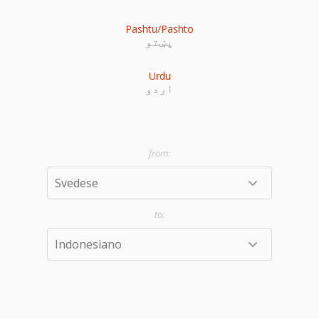
Pashtu/Pashto
پښتو
Urdu
اردو