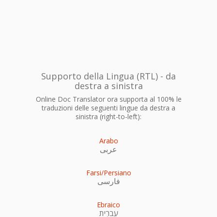
Supporto della Lingua (RTL) - da
destra a sinistra
Online Doc Translator ora supporta al 100% le
traduzioni delle seguenti lingue da destra a
sinistra (right-to-left):
Arabo
عربى
Farsi/Persiano
فارسی
Ebraico
עִברִית