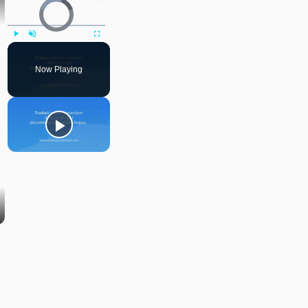
Video Player is loading.
Play
Unmute
Fullscreen
Now Playing