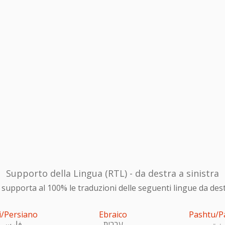
Supporto della Lingua (RTL) - da destra a sinistra
upporta al 100% le traduzioni delle seguenti lingue da destra
i/Persiano
Ebraico
Pashtu/P
ښتو
עִברִית
فارسی