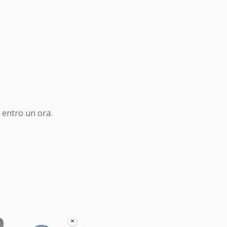
 entro un ora.
×
×