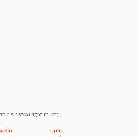
 a sinistra (right-to-left):
ashto
Urdu
اردو
پ