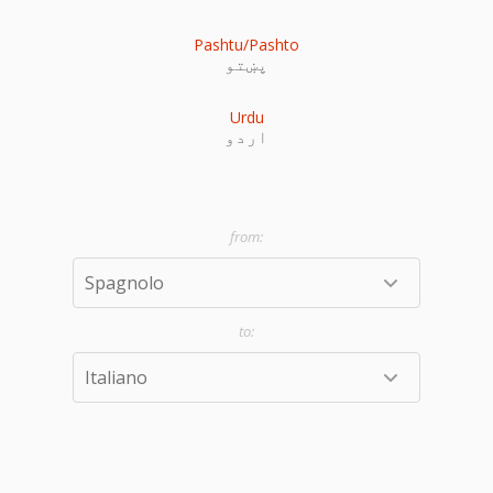
Pashtu/Pashto
پښتو
Urdu
اردو