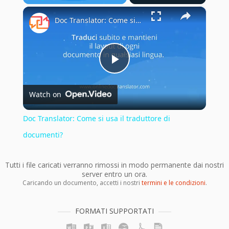
×
Play
Unmute
Fullscreen
Doc Translator: Come si usa il traduttore di documenti?
Play
Watch on
Video
Doc Translator: Come si usa il traduttore di
documenti?
Tutti i file caricati verranno rimossi in modo permanente dai nostri
server entro un ora.
Caricando un documento, accetti i nostri
termini e le condizioni
.
FORMATI SUPPORTATI