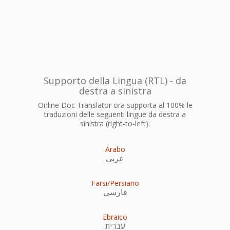
Supporto della Lingua (RTL) - da
destra a sinistra
Online Doc Translator ora supporta al 100% le
traduzioni delle seguenti lingue da destra a
sinistra (right-to-left):
Arabo
عربى
Farsi/Persiano
فارسی
Ebraico
עִברִית