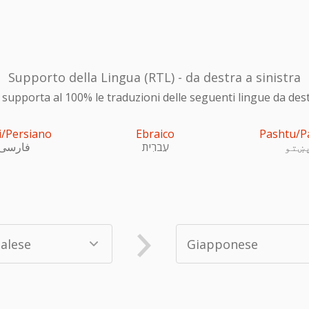
Supporto della Lingua (RTL) - da destra a sinistra
upporta al 100% le traduzioni delle seguenti lingue da destra
i/Persiano
Ebraico
Pashtu/P
ښتو
עִברִית
فارسی