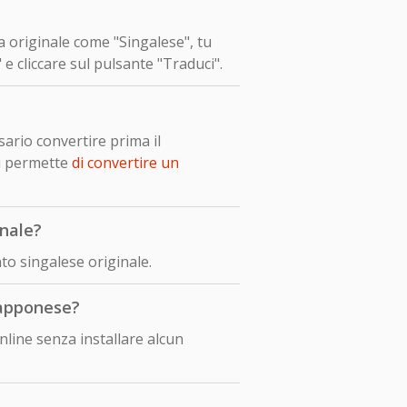
ua originale come "Singalese", tu
e cliccare sul pulsante "Traduci".
ario convertire prima il
i permette
di convertire un
inale?
o singalese originale.
iapponese?
line senza installare alcun