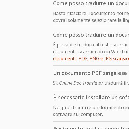
Come posso tradurre un docu
Basta rilasciare il documento nel mo
dovrai solamente selezionare la lin
Come posso tradurre un docu
È possibile tradurre il testo scans
documento scansionato in Word util
documento PDF, PNG e JPG scansi
Un documento PDF singalese t
Sì,
Online Doc Translator
tradurrà il
È necessario installare un so
No, puoi tradurre un documento in 
software sul computer.
Esiste un tutorial su come tr