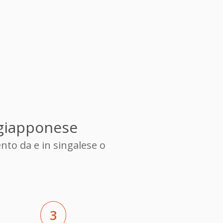
 giapponese
nto da e in singalese o
3