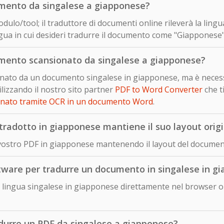
mento da singalese a giapponese?
dulo/tool; il traduttore di documenti online rileverà la ling
gua in cui desideri tradurre il documento come "Giapponese" 
mento scansionato da singalese a giapponese?
ionato da un documento singalese in giapponese, ma è necess
izzando il nostro sito partner
PDF to Word Converter
che t
onato tramite OCR in un documento Word
.
radotto in giapponese mantiene il suo layout orig
 vostro PDF in giapponese mantenendo il layout del document
ftware per tradurre un documento in singalese in g
lingua singalese in giapponese direttamente nel browser on
adurre un PDF da singalese a giapponese?