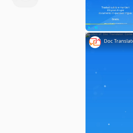
Play
Unmute
Doc Translat