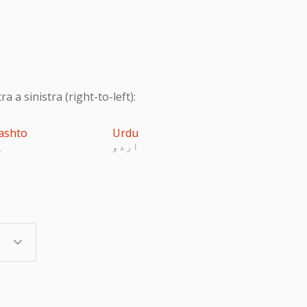
 a sinistra (right-to-left):
ashto
Urdu
اردو
پ