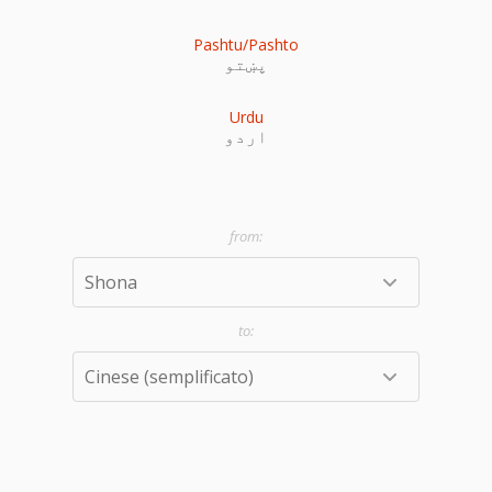
Pashtu/Pashto
پښتو
Urdu
اردو