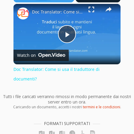
×
Play
Unmute
Fullscreen
Doc Translator: Come si usa il traduttore di documenti?
Play
Watch on
Video
Doc Translator: Come si usa il traduttore di
documenti?
Tutti i file caricati verranno rimossi in modo permanente dai nostri
server entro un ora.
Caricando un documento, accetti i nostri
termini e le condizioni
.
FORMATI SUPPORTATI