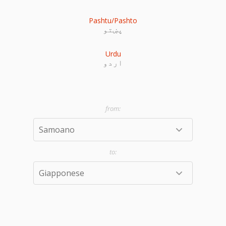
Pashtu/Pashto
پښتو
Urdu
اردو