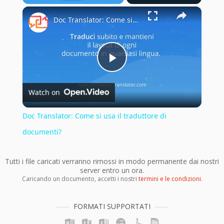
×
Play
Unmute
Fullscreen
Doc Translator: Come si usa il traduttore di documenti?
Play
Watch on
Video
Doc Translator: Come si usa il traduttore di
documenti?
Tutti i file caricati verranno rimossi in modo permanente dai nostri
server entro un ora.
Caricando un documento, accetti i nostri
termini e le condizioni
.
FORMATI SUPPORTATI