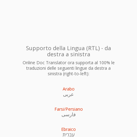
Supporto della Lingua (RTL) - da
destra a sinistra
Online Doc Translator ora supporta al 100% le
traduzioni delle seguenti lingue da destra a
sinistra (right-to-left):
Arabo
عربى
Farsi/Persiano
فارسی
Ebraico
עִברִית