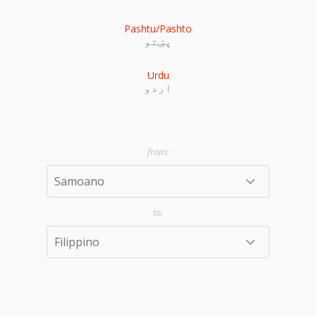
Pashtu/Pashto
پښتو
Urdu
اردو