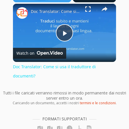
×
Play
Unmute
Fullscreen
Doc Translator: Come si usa il traduttore di documenti?
Play
Watch on
Video
Doc Translator: Come si usa il traduttore di
documenti?
Tutti i file caricati verranno rimossi in modo permanente dai nostri
server entro un ora.
Caricando un documento, accetti i nostri
termini e le condizioni
.
FORMATI SUPPORTATI