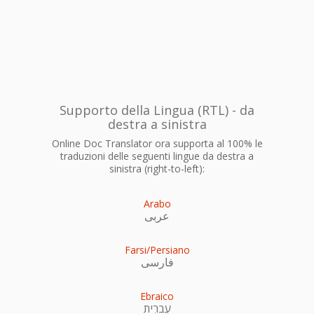
Supporto della Lingua (RTL) - da
destra a sinistra
Online Doc Translator ora supporta al 100% le
traduzioni delle seguenti lingue da destra a
sinistra (right-to-left):
Arabo
عربى
Farsi/Persiano
فارسی
Ebraico
עִברִית