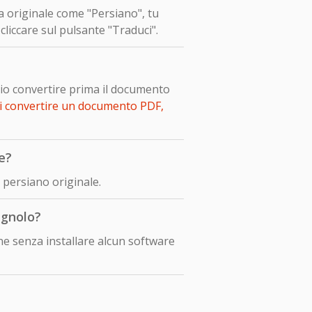
ua originale come "Persiano", tu
liccare sul pulsante "Traduci".
io convertire prima il documento
i convertire un documento PDF,
e?
persiano originale.
agnolo?
e senza installare alcun software