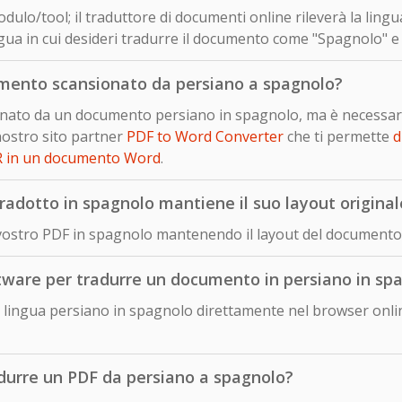
dulo/tool; il traduttore di documenti online rileverà la ling
gua in cui desideri tradurre il documento come "Spagnolo" e c
mento scansionato da persiano a spagnolo?
sionato da un documento persiano in spagnolo, ma è necessar
nostro sito partner
PDF to Word Converter
che ti permette
d
R in un documento Word
.
adotto in spagnolo mantiene il suo layout original
 vostro PDF in spagnolo mantenendo il layout del documento 
ftware per tradurre un documento in persiano in sp
lingua persiano in spagnolo direttamente nel browser onlin
adurre un PDF da persiano a spagnolo?