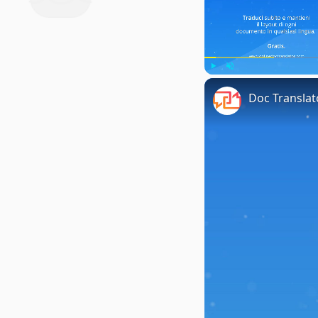
Play
Unmute
Doc Translat