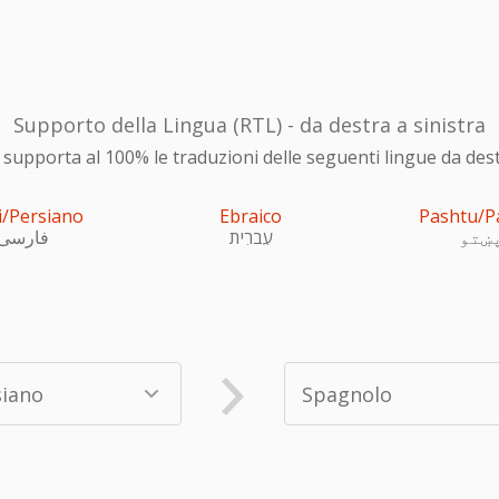
Supporto della Lingua (RTL) - da destra a sinistra
upporta al 100% le traduzioni delle seguenti lingue da destra
i/Persiano
Ebraico
Pashtu/P
ښتو
עִברִית
فارسی