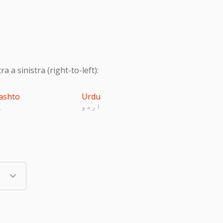
 a sinistra (right-to-left):
ashto
Urdu
اردو
پ