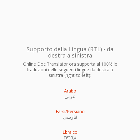
Supporto della Lingua (RTL) - da
destra a sinistra
Online Doc Translator ora supporta al 100% le
traduzioni delle seguenti lingue da destra a
sinistra (right-to-left):
Arabo
عربى
Farsi/Persiano
فارسی
Ebraico
עִברִית