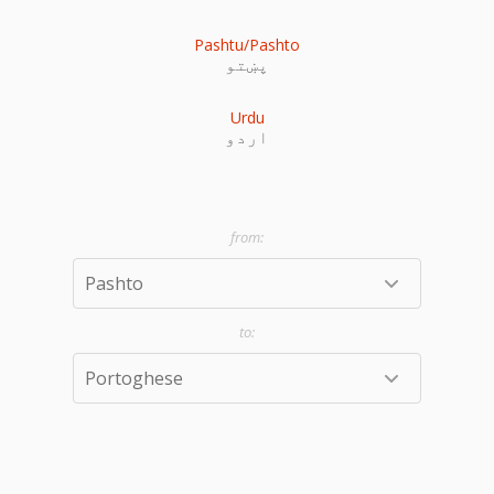
Pashtu/Pashto
پښتو
Urdu
اردو