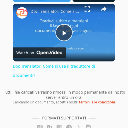
×
Play
Unmute
Fullscreen
Doc Translator: Come si usa il traduttore di documenti?
Play
Watch on
Video
Doc Translator: Come si usa il traduttore di
documenti?
Tutti i file caricati verranno rimossi in modo permanente dai nostri
server entro un ora.
Caricando un documento, accetti i nostri
termini e le condizioni
.
FORMATI SUPPORTATI